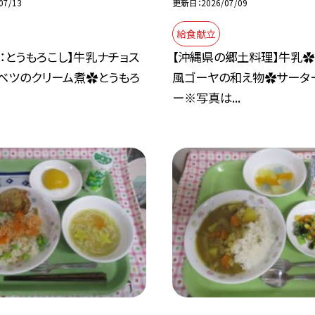
07/13
更新日
2026/07/09
給食献立
：とうもろこし】牛乳ナチョス
【沖縄県の郷土料理】牛乳✿
ャベツのクリーム煮✿とうもろ
風ゴーヤの和え物✿サータ
ー※写真は...