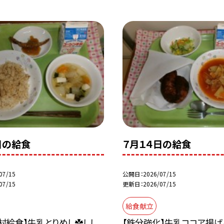
日の給食
７月１４日の給食
07/15
公開日
2026/07/15
07/15
更新日
2026/07/15
給食献立
村給食】牛乳とりめし✿しし
【鉄分強化】牛乳ココア揚げ