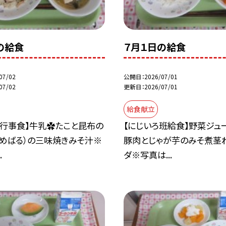
の給食
７月１日の給食
07/02
公開日
2026/07/01
07/02
更新日
2026/07/01
給食献立
の行事食】牛乳✿たこと昆布の
【にじいろ班給食】野菜ジュ
（めばる）の三味焼きみそ汁※
豚肉とじゃが芋のみそ煮茎
.
ダ※写真は...