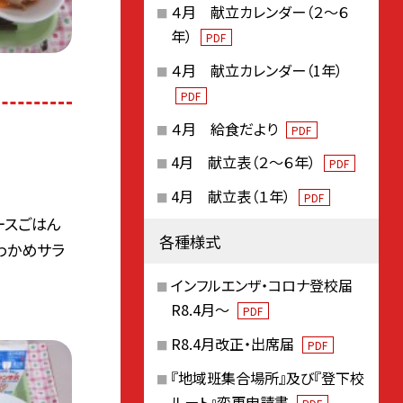
４月 献立カレンダー（２～６
年）
PDF
４月 献立カレンダー（1年）
PDF
４月 給食だより
PDF
4月 献立表（２～６年）
PDF
4月 献立表（１年）
PDF
ースごはん
各種様式
わかめサラ
インフルエンザ・コロナ登校届
R8.4月～
PDF
R8.4月改正・出席届
PDF
『地域班集合場所』及び『登下校
ルート』変更申請書