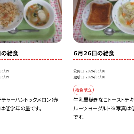
日の給食
６月２６日の給食
06/29
公開日
2026/06/26
06/29
更新日
2026/06/26
給食献立
チャーハントックメロン（赤
牛乳黒糖きなこトーストチキ
真は低学年の量です。
ルーツヨーグルト※写真は
です。