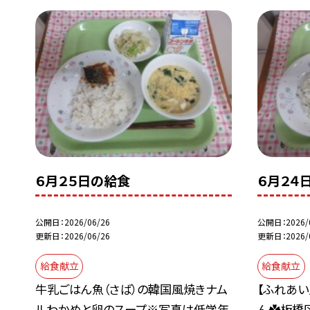
６月２５日の給食
６月２４
公開日
2026/06/26
公開日
2026/
更新日
2026/06/26
更新日
2026/
給食献立
給食献立
牛乳ごはん魚（さば）の韓国風焼きナム
【ふれあ
ルわかめと卵のスープ※写真は低学年
ん✿板橋