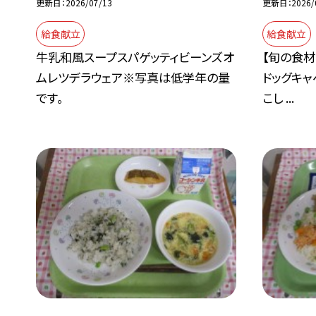
更新日
2026/07/13
更新日
2026/
給食献立
給食献立
牛乳和風スープスパゲッティビーンズオ
【旬の食材
ムレツデラウェア※写真は低学年の量
ドッグキ
です。
こし ...