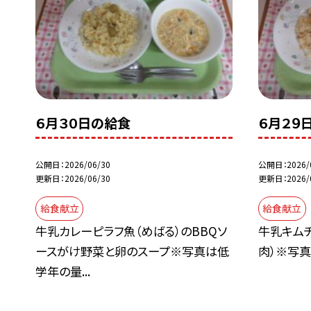
６月３０日の給食
６月２９
公開日
2026/06/30
公開日
2026/
更新日
2026/06/30
更新日
2026/
給食献立
給食献立
牛乳カレーピラフ魚（めばる）のBBQソ
牛乳キムチ
ースがけ野菜と卵のスープ※写真は低
肉）※写
学年の量...