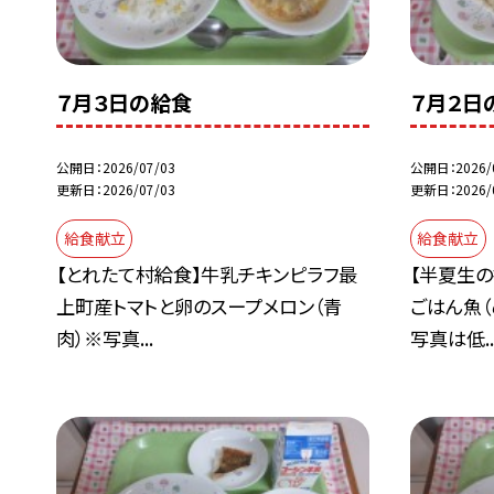
７月３日の給食
７月２日
公開日
2026/07/03
公開日
2026/
更新日
2026/07/03
更新日
2026/
給食献立
給食献立
【とれたて村給食】牛乳チキンピラフ最
【半夏生
上町産トマトと卵のスープメロン（青
ごはん魚
肉）※写真...
写真は低..