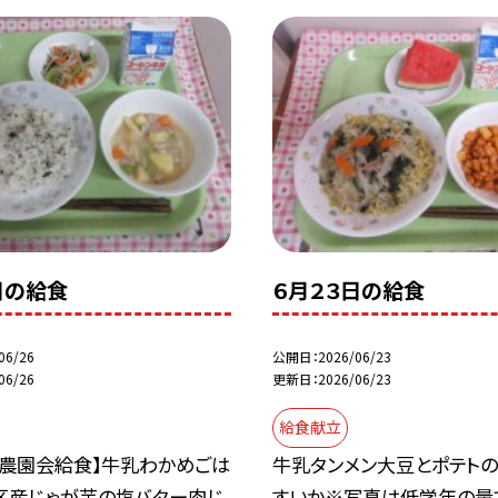
日の給食
６月２３日の給食
06/26
公開日
2026/06/23
06/26
更新日
2026/06/23
給食献立
い農園会給食】牛乳わかめごは
牛乳タンメン大豆とポテトの
区産じゃが芋の塩バター肉じ
すいか※写真は低学年の量