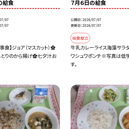
の給食
７月６日の給食
07/07
公開日
2026/07/07
07/07
更新日
2026/07/07
給食献立
事食】ジョア（マスカット）✿
牛乳カレーライス海藻サラ
しとりのから揚げ✿七夕汁お
ワシュワポンチ※写真は低
す。