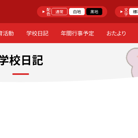
配色
文字
通常
白地
黒地
標
育活動
学校日記
年間行事予定
おたより
学校日記