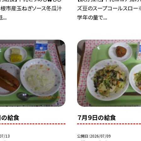
ヶ根市産玉ねぎソース冬瓜汁
ズ豆のスープコールスロー
..
学年の量で...
日の給食
７月９日の給食
07/13
公開日
2026/07/09