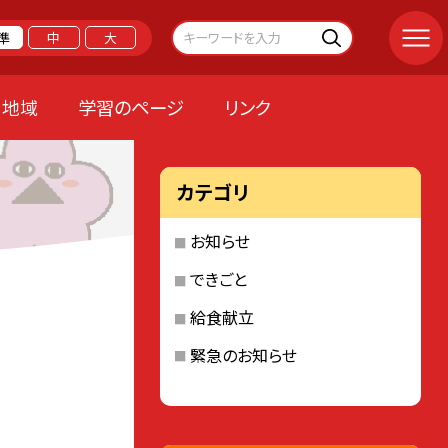
準
中
大
地域
学習のページ
リンク
カテゴリ
お知らせ
できごと
給食献立
緊急のお知らせ