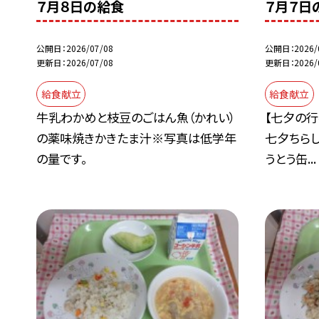
７月８日の給食
７月７日
公開日
2026/07/08
公開日
2026/
更新日
2026/07/08
更新日
2026/
給食献立
給食献立
牛乳わかめと枝豆のごはん魚（かれい）
【七夕の行
の薬味焼きかきたま汁※写真は低学年
七夕ちら
の量です。
うとう缶...