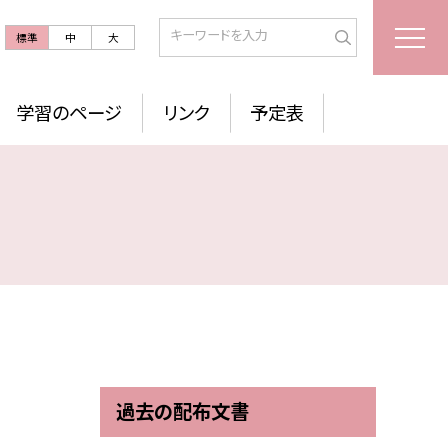
標準
中
大
学習のページ
リンク
予定表
過去の配布文書