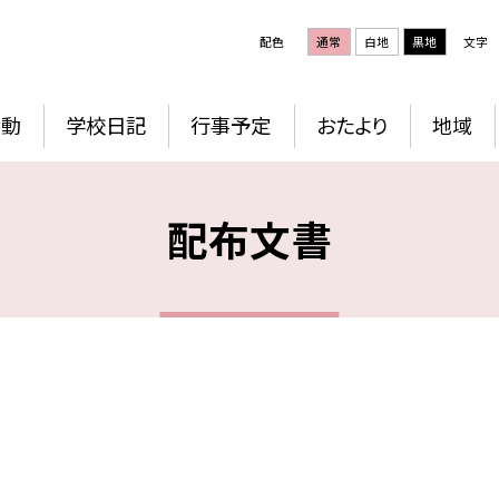
配色
通常
白地
黒地
文字
活動
学校日記
行事予定
おたより
地域
配布文書