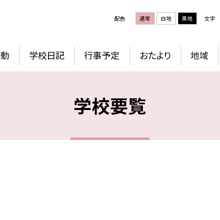
配色
通常
白地
黒地
文字
活動
学校日記
行事予定
おたより
地域
学校要覧