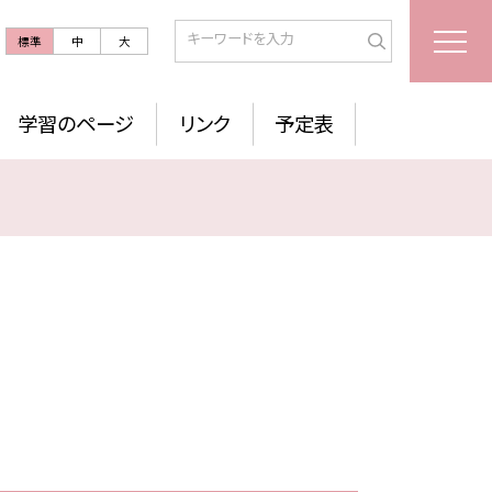
標準
中
大
学習のページ
リンク
予定表