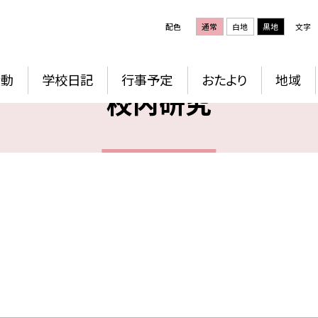
配色
通常
白地
黒地
文字
活動
学校日記
行事予定
おたより
地域
校内研究