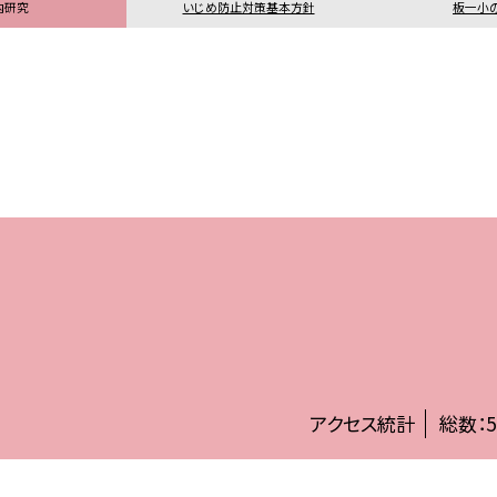
内研究
いじめ防止対策基本方針
板一小
アクセス統計
総数：
5
©板橋区立板橋第一小学校