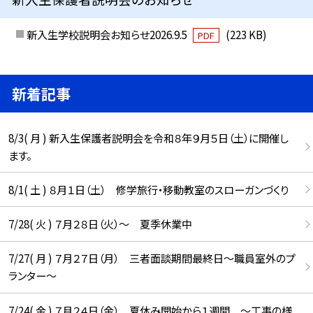
新入生学校説明会お知らせ2026.9.5
(223 KB)
PDF
新着記事
8/3( 月 ) 新入生保護者説明会を令和８年９月５日（土）に開催し
ます。
8/1( 土 ) ８月１日（土） 修学旅行・移動教室のスローガンづくり
7/28( 火 ) ７月２８日（火）～ 夏季休業中
7/27( 月 ) ７月２７日（月） 三者面談期間最終日～職員室外のプ
ランター～
7/24( 金 ) ７月２４日（金） 夏休み開始から１週間 ～工事の様