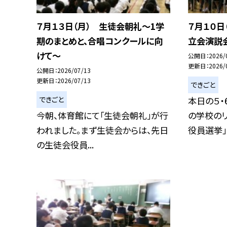
７月１３日（月） 生徒会朝礼〜1学
７月１０日
期のまとめと、合唱コンクールに向
立会演説
けて〜
公開日
2026/
更新日
2026/
公開日
2026/07/13
更新日
2026/07/13
できごと
できごと
本日の５・
今朝、体育館にて「生徒会朝礼」が行
の学校の
われました。まず生徒会からは、先日
役員選挙」の
の生徒会役員...