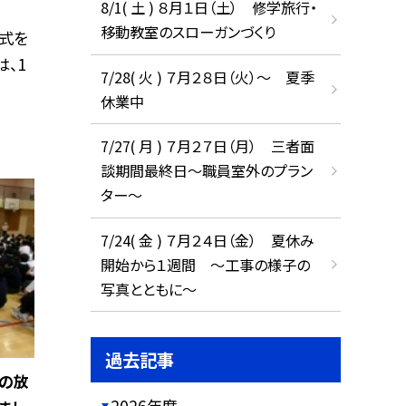
8/1( 土 ) ８月１日（土） 修学旅行・
移動教室のスローガンづくり
式を
、1
7/28( 火 ) ７月２８日（火）～ 夏季
休業中
7/27( 月 ) ７月２７日（月） 三者面
談期間最終日～職員室外のプラン
ター～
7/24( 金 ) ７月２４日（金） 夏休み
開始から１週間 ～工事の様子の
写真とともに～
過去記事
如の放
2026年度