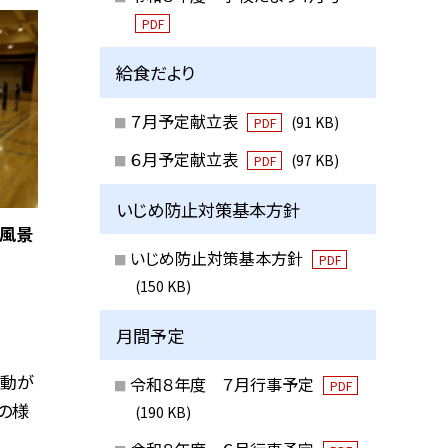
PDF
給食だより
７月予定献立表
(91 KB)
PDF
６月予定献立表
(97 KB)
PDF
いじめ防止対策基本方針
内風景
いじめ防止対策基本方針
PDF
(150 KB)
月間予定
活動が
令和８年度 ７月行事予定
PDF
の様
(190 KB)