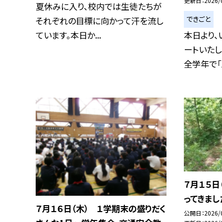
更新日
2026/
夏休みに入り、校内では生徒たちが
できごと
それぞれの目標に向かって汗を流し
ています。本日か...
本日より
ートいたし
全学年で「三
７月１５日
ってきまし
７月１６日（木） １学期末の盛りだく
公開日
2026/