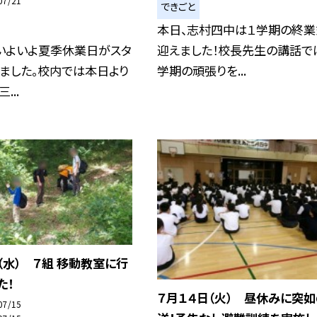
07/21
できごと
本日、志村四中は１学期の終業
、いよいよ夏季休業日がスタ
迎えました！校長先生の講話では
ました。校内では本日より
学期の頑張りを...
...
（水） ７組 移動教室に行
た！
７月１４日（火） 昼休みに突
07/15