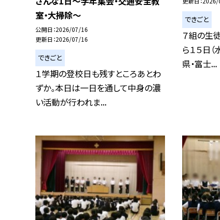
さんな1日〜学年集会・交通安全教
更新日
2026/
室・大掃除～
できごと
公開日
2026/07/16
７組の生徒
更新日
2026/07/16
ら１５日（
できごと
県・富士...
１学期の登校日も残すところあとわ
ずか。本日は一日を通して中身の濃
い活動が行われま...