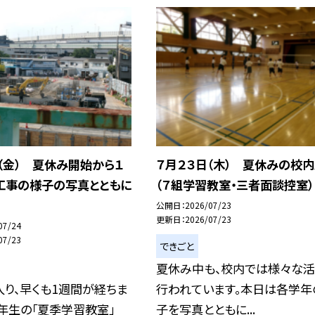
（金） 夏休み開始から１
７月２３日（木） 夏休みの校
工事の様子の写真とともに
（７組学習教室・三者面談控室）
公開日
2026/07/23
更新日
2026/07/23
07/24
07/23
できごと
夏休み中も、校内では様々な
り、早くも1週間が経ちま
行われています。本日は各学年
８年生の「夏季学習教室」
子を写真とともに...