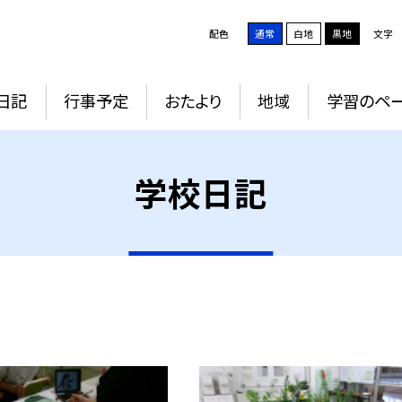
配色
通常
白地
黒地
文字
日記
行事予定
おたより
地域
学習のペ
学校日記