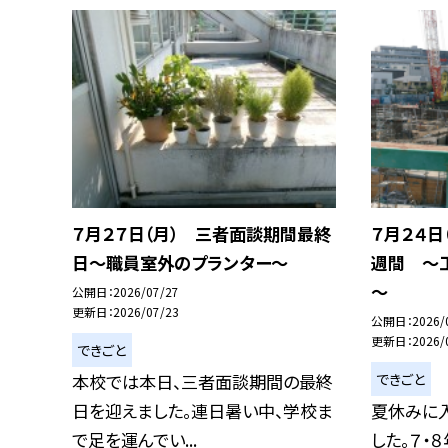
７月２７日（月） 三者面談期間最終
７月２４日
日～職員室外のプランター～
週間 ～
～
公開日
2026/07/27
更新日
2026/07/23
公開日
2026/
更新日
2026/
できごと
できごと
本校では本日、三者面談期間の最終
日を迎えました。連日暑い中、学校ま
夏休みに入
で足を運んでい...
した。７・