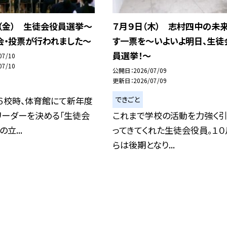
（金） 生徒会役員選挙〜
７月９日（木） 志村四中の未
会・投票が行われました〜
す一票を～いよいよ明日、生徒
員選挙！～
07/10
07/10
公開日
2026/07/09
更新日
2026/07/09
できごと
６校時、体育館にて新年度
リーダーを決める「生徒会
これまで学校の活動を力強く引
立...
ってきてくれた生徒会役員。１０
らは後期となり...