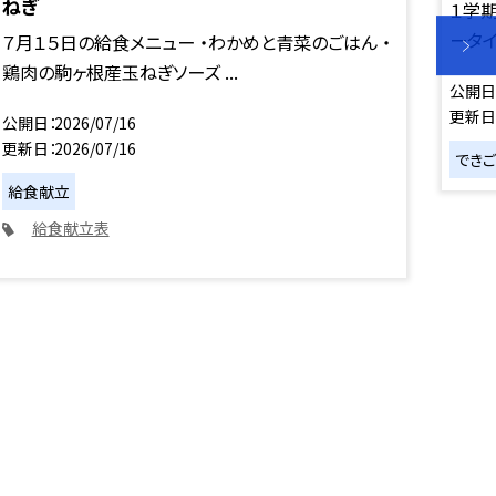
ねぎ
１学
ータイ
７月１５日の給食メニュー ・わかめと青菜のごはん ・
鶏肉の駒ヶ根産玉ねぎソーズ ...
公開日
更新日
公開日
2026/07/16
更新日
2026/07/16
できご
給食献立
給食献立表