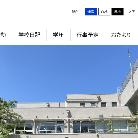
配色
通常
白地
黒地
文字
活動
学校日記
学年
行事予定
おたより