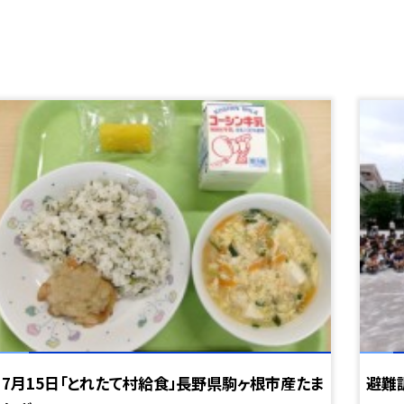
7月15日「とれたて村給食」長野県駒ヶ根市産たま
避難