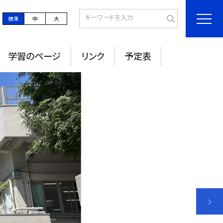
標準
中
大
学習のページ
リンク
予定表