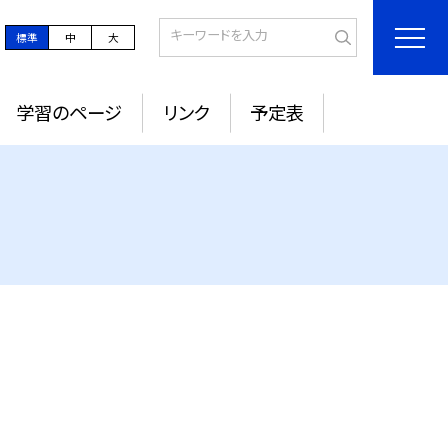
標準
中
大
学習のページ
リンク
予定表