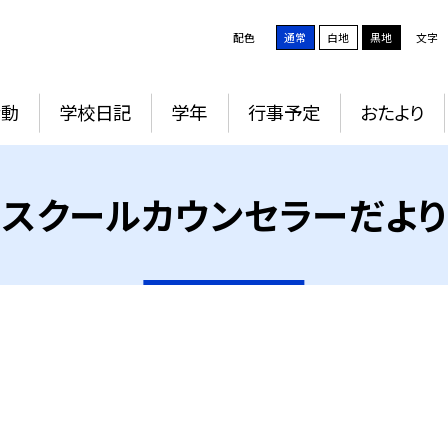
配色
通常
白地
黒地
文字
活動
学校日記
学年
行事予定
おたより
スクールカウンセラーだより