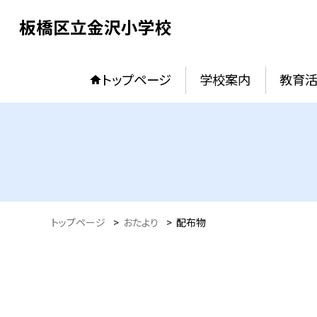
板橋区立金沢小学校
トップページ
学校案内
教育
トップページ
>
おたより
>
配布物