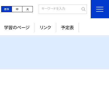
標準
中
大
学習のページ
リンク
予定表