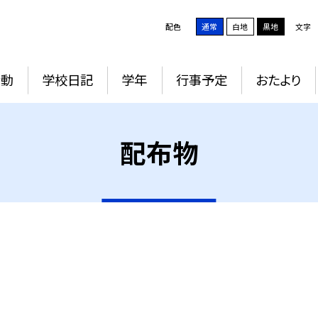
配色
通常
白地
黒地
文字
活動
学校日記
学年
行事予定
おたより
配布物