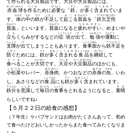
て
作られる
大豆
製品
です。
大豆
や
大豆
製品
には、
せっけっきゅう
つくる
ひつよう
てつ
おお
ふくまれて
赤血球
を
作る
ために
必要
な「
鉄
」が
多
く
含まれて
いま
からだ
なか
てつ
ふそく
おこる
ひんけつ
てつ
けつぼうせい
す。
体
の
中
の
鉄
が
不足
して
起こる
貧血
を「
鉄
欠乏性
ひんけつ
ひんけつ
つかれやすい
貧血
」といいます。
貧血
になると
疲れやすい
、めまいや
たち
しょうじょう
でて
べんきょう
うんどう
立ち
くらみがするなどの
症状
が
出て
、
勉強
や
運動
に
ししょう
で
しょくじめん
てつ
ぶそく
支障
が
出
てしまうこともあります。
食事面
から
鉄
不足
を
ふせぐ
てつ
おおく
ふくまれる
しょくひん
けいぞく
防ぐ
ためには、
鉄
が
多く
含まれる
食品
を
継続
して
たべる
たいせつ
だいず
だいず
せいひん
食べる
ことが
大切
です。
大豆
や
大豆
製品
のほかにも、
こまつな
あかみ
にく
あかみ
さかな
小松菜
やレバー、
赤身
肉
、かつおなどの
赤身
の
魚
、いわ
しょくひん
てつ
おおく
ふく
し、あさりなどの
食品
にも
鉄
が
多く
含
まれています。
てつぶん
いしき
まいにち
しょくじ
すば
鉄分
を
意識
して
毎日
の
食事
をとれるようになると、
素晴
らしいですね♪
【５月２２日の給食の感想】
（７年生）ケバブサンドはお肉がたくさんあって、初め
て食べたけどおいしかったからまた食べてみたくなりま
した。