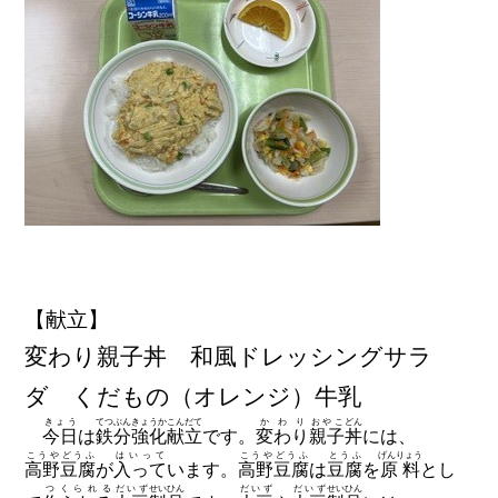
【献立】
変わり親子丼 和風ドレッシングサラ
ダ くだもの（オレンジ）
牛乳
きょう
てつぶん
きょうか
こんだて
かわり
おやこ
どん
今日
は
鉄分
強化
献立
です。
変わり
親子
丼
には、
こうやどうふ
はいって
こうやどうふ
とうふ
げんりょう
高野豆腐
が
入って
います。
高野豆腐
は
豆腐
を
原
料
とし
つくられる
だいず
せいひん
だいず
だいず
せいひん