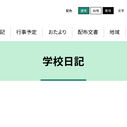
配色
通常
白地
黒地
文字
記
行事予定
おたより
配布文書
地域
学校日記