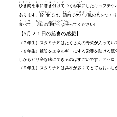
ひきにく
くし
まきつけて
じょう
ひき肉
を
串
に
巻き付けて
つくね
状
にしたキョフテケ
きゅうしょく
とりにく
けばぶふう
ぐ
あります。
給食
では、
鶏肉
で
ケバブ風
の
具
をつくり
たべて
あした
うんどうかい
がんば
食べて
、
明日
の
運動会
頑張
ってください!
【
5
月２１日の給食の感想】
（７年生）スタミナ丼はたくさんの野菜が入ってい
（８年生）糖質をエネルギーにする栄養を助ける硫
しかもピリ辛な味にできるのはすごいです。アセロ
（９年生）スタミナ丼は具材が多くてとてもおいし