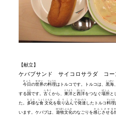
【献立】
ケバブサンド サイコロサラダ コー
きょう
せかい
りょうり
こっかい
今日
の
世界
の
料理
はトルコです。トルコは、
黒海
くに
ふるく
とうよう
せいよう
ばしょ
する
国
です。
古く
から、
東洋
と
西洋
をつなぐ
場所
と
たよう
しょく
ぶんか
とりこんで
はったつ
りょうり
た。
多様
な
食
文化
を
取り込んで
発達
したトルコ
料理
ゆうぼく
ぶんか
かんじさせる
や
います。ケバブは、
遊牧
文化
のなごりを
感じさせる