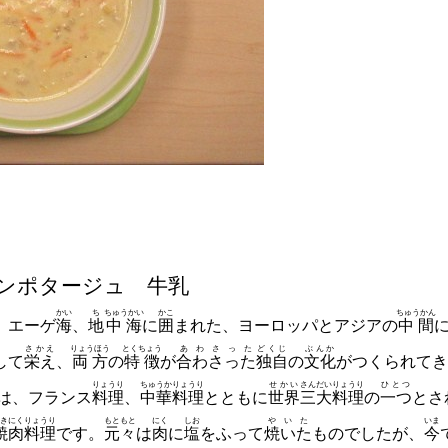
ンポタージュ 牛乳
かい
ち
ちゅうかい
かこ
ちゅうかん
、エーゲ
海
、
地
中海
に
囲
まれた、ヨーロッパとアジアの
中間
さかえ
りょうほう
とくちょう
あわさった
どくじ
ぶんか
して
栄え
、
両方
の
特徴
が
合わさった
独自
の
文化
がつくられてき
りょうり
ちゅうか
りょうり
せかい
さんだい
りょうり
ひとつ
は、フランス
料理
、
中華
料理
とともに
世界
三大
料理
の
一
つ
とさ
きにく
りょうり
もともと
にく
しお
やいた
いま
焼肉
料理
です。
元々
は
肉
に
塩
をふって
焼いた
ものでしたが、
今