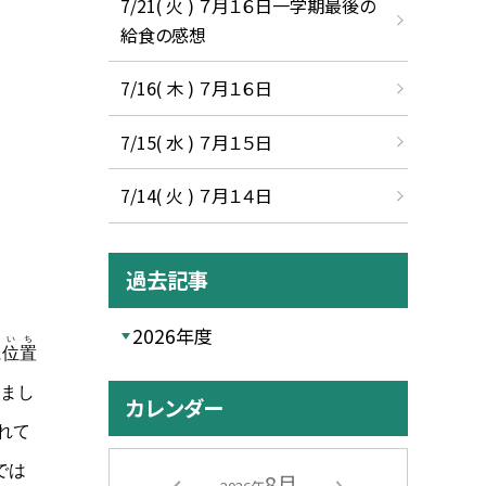
7/21( 火 ) ７月１６日一学期最後の
給食の感想
7/16( 木 ) ７月１６日
7/15( 水 ) ７月１５日
7/14( 火 ) ７月１４日
過去記事
2026年度
いち
に
位置
まし
カレンダー
れて
では
8月