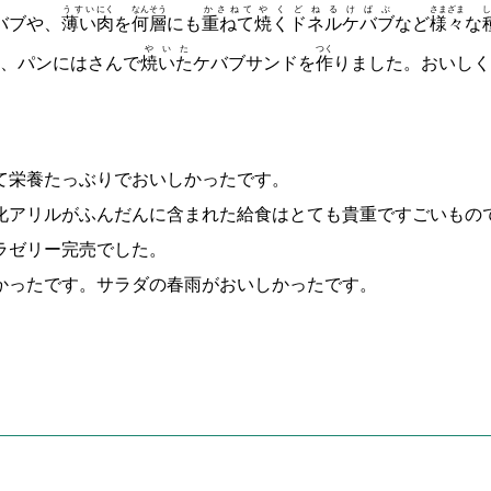
うすい
にく
なんそう
かさねて
やく
どねるけばぶ
さまざま
し
バブや、
薄い
肉
を
何層
にも
重ねて
焼く
ドネルケバブ
など
様々
な
やいた
つく
、パンにはさんで
焼いた
ケバブサンドを
作
りました。おいしく
て栄養たっぶりでおいしかったです。
化アリルがふんだんに含まれた給食はとても貴重ですごいもの
ラゼリー完売でした。
かったです。サラダの春雨がおいしかったです。