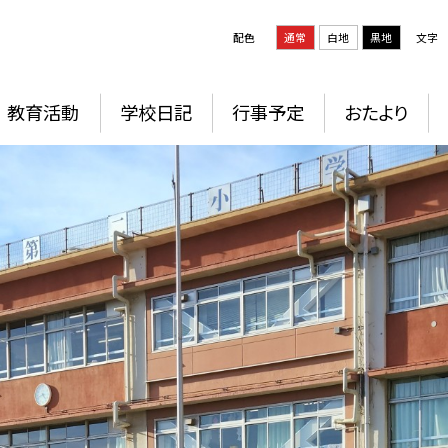
配色
通常
白地
黒地
文字
教育活動
学校日記
行事予定
おたより