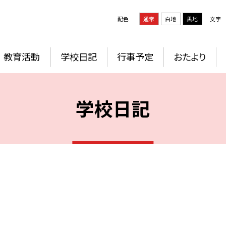
配色
通常
白地
黒地
文字
教育活動
学校日記
行事予定
おたより
学校日記