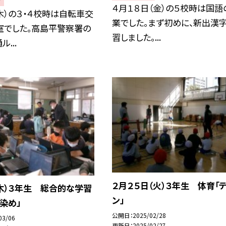
４月１８日（金）の５校時は国語
木）の３・４校時は自転車交
業でした。まず初めに、新出漢
室でした。高島平警察署の
習しました。...
...
２月２５日（火）３年生 体育「
木）３年生 総合的な学習
ン」
染め」
公開日
2025/02/28
03/06
更新日
2025/02/27