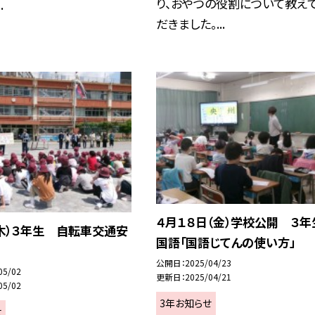
り、おやつの役割について教え
.
だきました。...
４月１８日（金）学校公開 ３
木）３年生 自転車交通安
国語「国語じてんの使い方」
公開日
2025/04/23
05/02
更新日
2025/04/21
05/02
3年お知らせ
せ