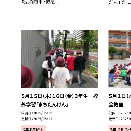
た。消防車・救急...
だち」でし..
５月１５日（木）１６日（金）３年生 校
５月１日（
外学習「まちたんけん」
全教室
公開日
2025/05/19
公開日
2025/
更新日
2025/05/19
更新日
2025/
3年お知らせ
3年お知ら