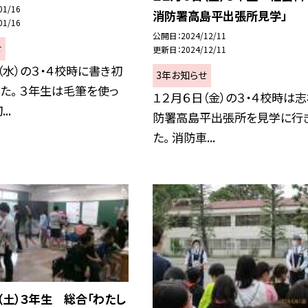
01/16
消防署高島平出張所見学」
01/16
公開日
2024/12/11
せ
更新日
2024/12/11
（水）の３・４校時に書き初
3年お知らせ
た。 ３年生は毛筆を使っ
１２月６日（金）の３・４校時は
..
防署高島平出張所を見学に行
た。 消防車...
（土）３年生 総合「わたし