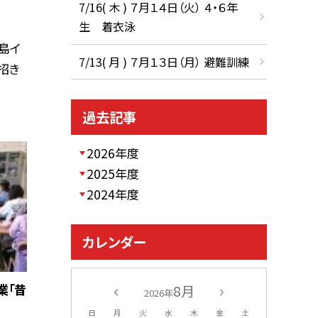
7/16( 木 ) ７月１４日（火） ４・６年
生 着衣泳
高島イ
7/13( 月 ) ７月１３日（月） 避難訓練
招き
過去記事
2026年度
2025年度
2024年度
カレンダー
業「昔
8月
2026年
日
月
火
水
木
金
土