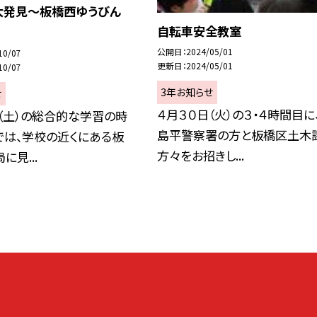
大発見〜板橋西ゆうびん
自転車安全教室
公開日
2024/05/01
10/07
更新日
2024/05/01
10/07
3年お知らせ
せ
４月３０日（火）の３・４時間目に
（土）の総合的な学習の時
島平警察署の方と板橋区土木
では、学校の近くにある板
方々をお招きし...
に見...