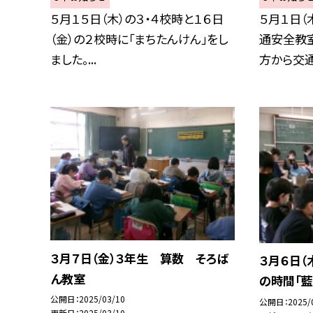
５月１５日（木）の３・４校時と１６日
５月１日（
（金）の２校時に「まちたんけん」をし
通安全教
ました。...
方から交通ル
３月７日（金）３年生 算数 そろば
３月６日（
ん教室
の時間「藍
公開日
2025/03/10
公開日
2025/
更新日
2025/03/10