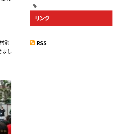
リンク
志村消
RSS
きまし