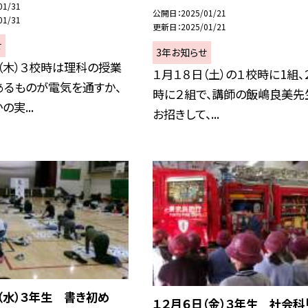
01/31
公開日
2025/01/21
01/31
更新日
2025/01/21
せ
3年お知らせ
（木）３校時は理科の授業
１月１８日（土）の１校時に1組、
あるものが電気を通すか、
時に２組で、講師の飯嶋良美先
実...
お招きして、...
（水）３年生 書き初め
１２月６日（金）３年生 社会科