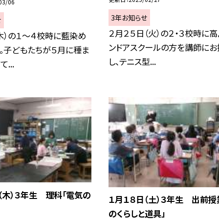
03/06
3年お知らせ
せ
２月２５日（火）の２・３校時に
木）の１～４校時に藍染め
ンドアスクールの方を講師にお
。子どもたちが５月に種ま
し、テニス型...
...
（木）３年生 理科「電気の
１月１８日（土）３年生 出前授
のくらしと道具」