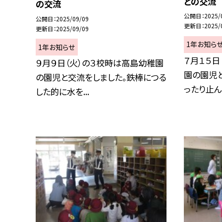
との交流
の交流
公開日
2025/
公開日
2025/09/09
更新日
2025/
更新日
2025/09/09
1年お知ら
1年お知らせ
７月１５日
９月９日（火）の３校時は高島幼稚園
園の園児
の園児と交流をしました。鉄棒につる
ったり止んだ
した的に水を...