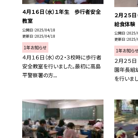
４月１６日（水）１年生 歩行者安全
２月２５日
教室
給食体験
公開日
2025/04/18
公開日
2025/
更新日
2025/04/18
更新日
2025/
1年お知らせ
1年お知ら
４月１６日（水）の２・３校時に歩行者
２月２５日
安全教室を行いました。最初に高島
園年長組
平警察署の方...
を行いました