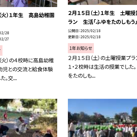
２月１５日（土）１年生 土曜授
（火）１年生 高島幼稚園
ラン 生活「ふゆをたのしもう
公開日
2025/02/18
02/28
更新日
2025/02/18
02/27
1年お知らせ
せ
２月１５日（土）の土曜授業プラ
（火）の４校時に高島幼稚
１・２校時は生活の授業でした。
幼児との交流と給食体験
をたのしも...
。交...