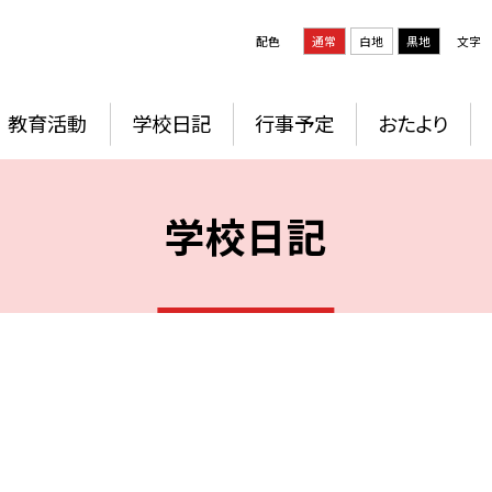
配色
通常
白地
黒地
文字
教育活動
学校日記
行事予定
おたより
学校日記