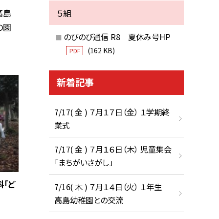
５組
高島
の園
のびのび通信 R8 夏休み号HP
(162 KB)
PDF
新着記事
7/17( 金 ) ７月１７日（金） １学期終
業式
7/17( 金 ) ７月１６日（木） 児童集会
「まちがいさがし」
科「ど
7/16( 木 ) ７月１４日（火） １年生
高島幼稚園との交流