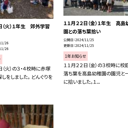
１１月２２日（金）１年生 高島
日（火）１年生 郊外学習
園との落ち葉拾い
公開日
2024/11/25
11/26
更新日
2024/11/25
11/26
1年お知らせ
せ
１１月２２日（金）の３校時に校
日（火）の３・４校時に赤塚
落ち葉を高島幼稚園の園児と
しをしました。 どんぐりを
に拾いました。１...