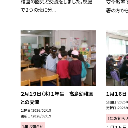
稚園の園児と交流をしました。校庭
安全教室
で２つの班に分...
署の方から横
２月１９日（木）１年生 高島幼稚園
１月１６日
との交流
公開日
2026/
更新日
2026/
公開日
2026/02/19
更新日
2026/02/19
1年お知ら
1年お知らせ
１月１６日