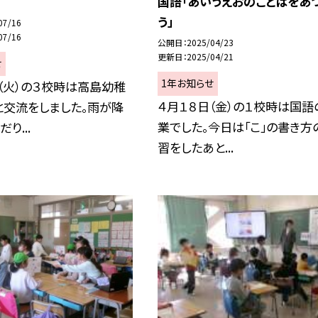
国語「あいうえおのことばをあ
う」
07/16
07/16
公開日
2025/04/23
更新日
2025/04/21
せ
1年お知らせ
（火）の３校時は高島幼稚
４月１８日（金）の１校時は国語
と交流をしました。雨が降
業でした。今日は「こ」の書き方
り...
習をしたあと...