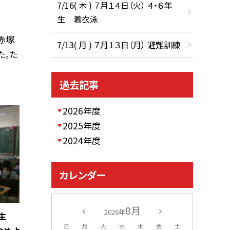
7/16( 木 ) ７月１４日（火） ４・６年
生 着衣泳
赤塚
7/13( 月 ) ７月１３日（月） 避難訓練
た。た
過去記事
2026年度
2025年度
2024年度
カレンダー
8月
2026年
年生
日
月
火
水
木
金
土