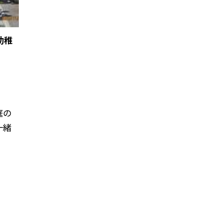
幼稚
庭の
一緒