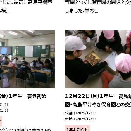
でした。最初に高島平警察
育園とつくし保育園の園児と交
...
しました。学校...
（金）１年生 書き初め
１２月２２日（月）１年生 高島
園・高島平けやき保育園との交
01/16
01/16
公開日
2025/12/22
更新日
2025/12/22
せ
1年お知らせ
（金）の２校時に書き初め