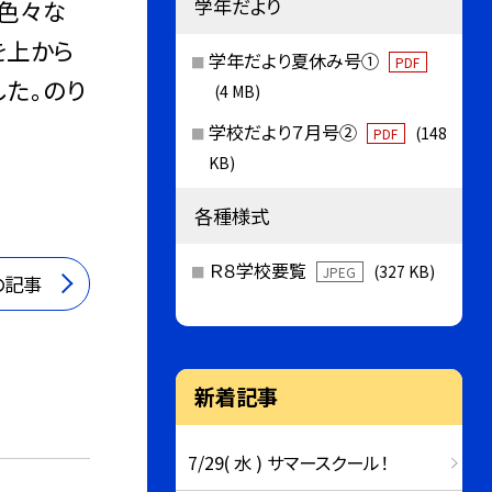
学年だより
く色々な
を上から
学年だより夏休み号①
PDF
た。のり
(4 MB)
学校だより７月号②
(148
PDF
KB)
各種様式
Ｒ８学校要覧
(327 KB)
JPEG
の記事
新着記事
7/29( 水 ) サマースクール！