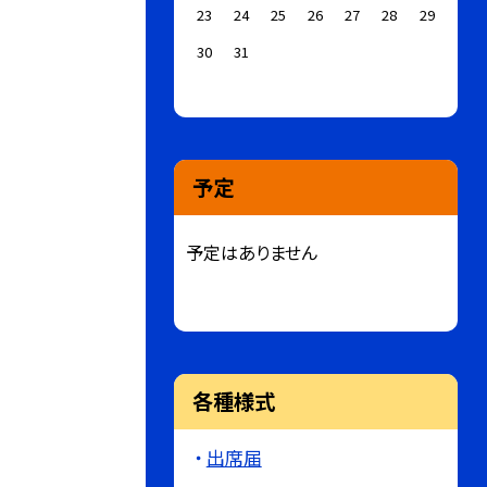
23
24
25
26
27
28
29
30
31
予定
予定はありません
各種様式
出席届