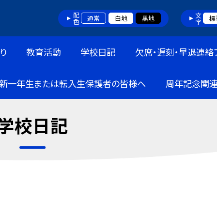
配色
文字
通常
白地
黒地
標
り
教育活動
学校日記
欠席・遅刻・早退連絡
新一年生または転入生保護者の皆様へ
周年記念関
学校日記