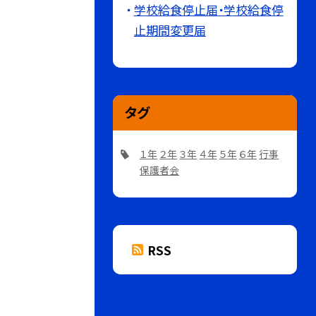
学校給食停止届・学校給食停
止期間変更届
タグ
１年
２年
３年
４年
５年
６年
行事
保護者会
RSS