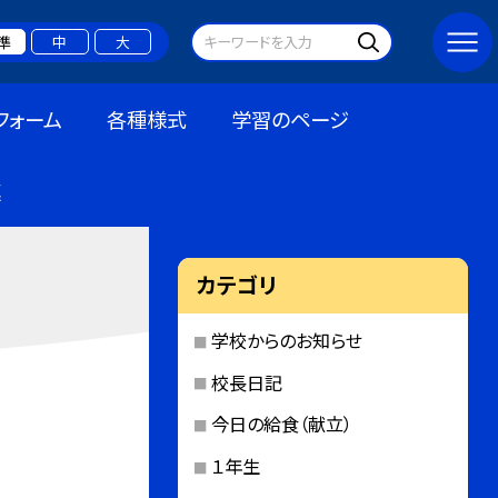
準
中
大
フォーム
各種様式
学習のページ
連
カテゴリ
学校からのお知らせ
校長日記
今日の給食（献立）
１年生