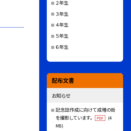
２年生
３年生
４年生
５年生
６年生
配布文書
お知らせ
記念誌作成に向けて成増の街
を撮影しています。
(4
PDF
MB)