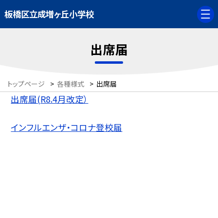
板橋区立成増ヶ丘小学校
出席届
トップページ
>
各種様式
>
出席届
出席届(R8.4月改定）
インフルエンザ・コロナ登校届