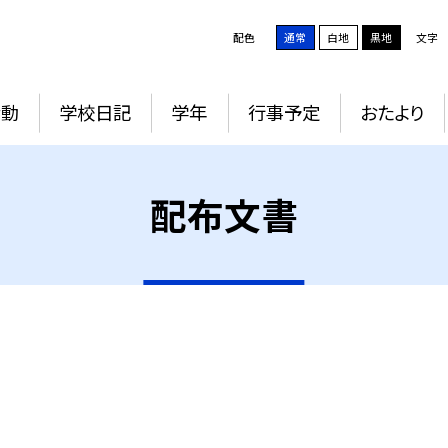
配色
通常
白地
黒地
文字
活動
学校日記
学年
行事予定
おたより
配布文書