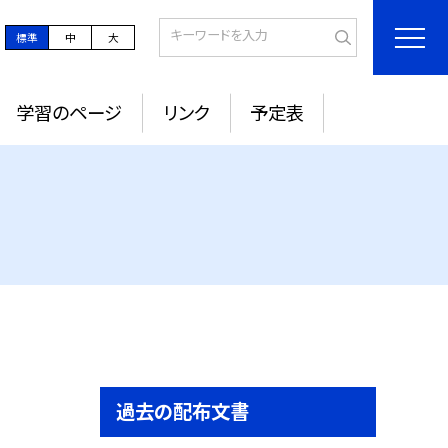
標準
中
大
学習のページ
リンク
予定表
過去の配布文書