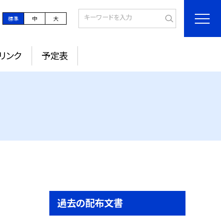
標準
中
大
リンク
予定表
過去の配布文書