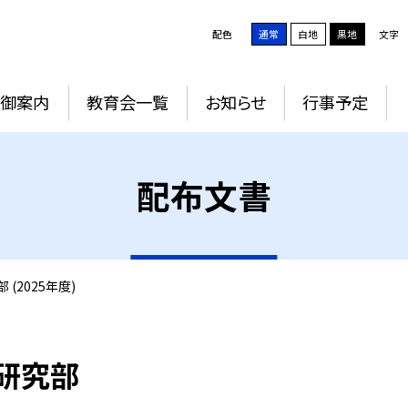
配色
通常
白地
黒地
文字
御案内
教育会一覧
お知らせ
行事予定
配布文書
(2025年度)
研究部