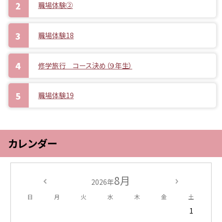
職場体験②
職場体験18
修学旅行 コース決め（９年生）
職場体験19
カレンダー
8月
2026年
日
月
火
水
木
金
土
1