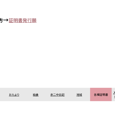
→
方
証明書発行願
おたより
給食
赤二中日記
地域
各種証明書