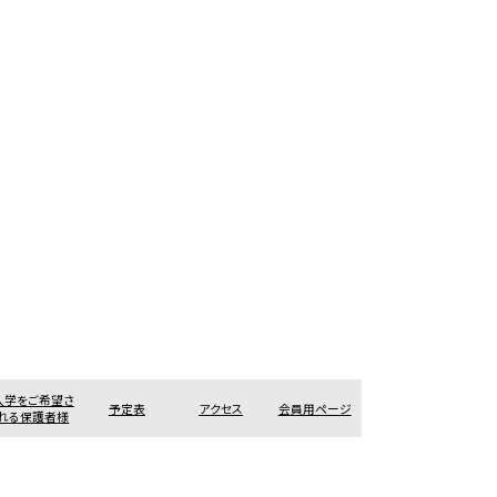
入学をご希望さ
予定表
アクセス
会員用ページ
れる保護者様