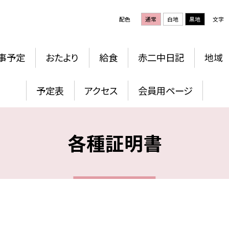
配色
通常
白地
黒地
文字
事予定
おたより
給食
赤二中日記
地域
予定表
アクセス
会員用ページ
各種証明書