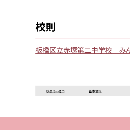
校則
板橋区立赤塚第二中学校 み
校長あいさつ
基本情報