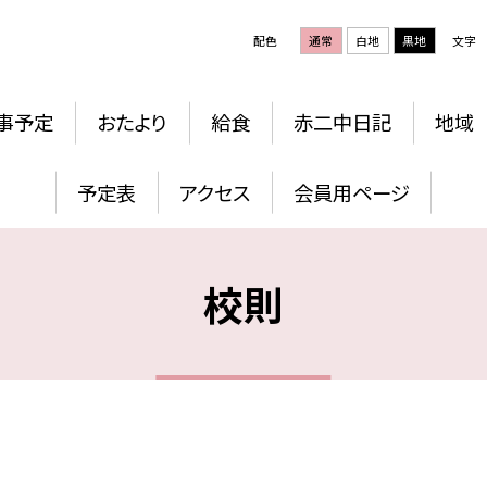
配色
通常
白地
黒地
文字
事予定
おたより
給食
赤二中日記
地域
予定表
アクセス
会員用ページ
校則