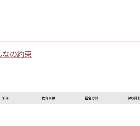
んなの約束
沿革
教育目標
経営方針
学校評