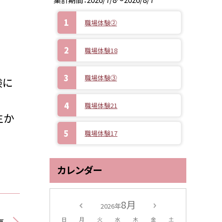
職場体験②
職場体験18
職場体験③
験に
職場体験21
生か
職場体験17
カレンダー
8月
2026年
日
月
火
水
木
金
土