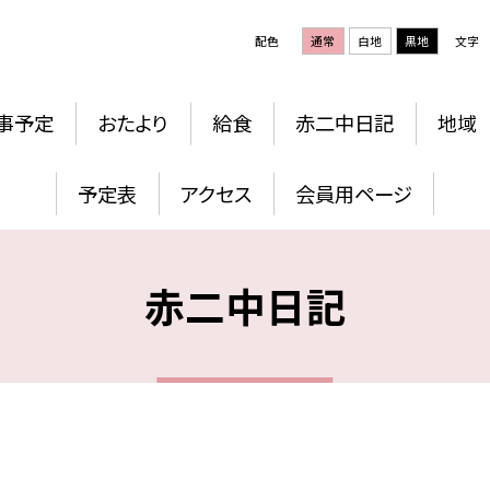
配色
通常
白地
黒地
文字
事予定
おたより
給食
赤二中日記
地域
予定表
アクセス
会員用ページ
赤二中日記