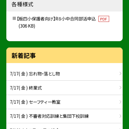
各種様式
【板四小保護者向け】R８小中合同部活申込
PDF
(306 KB)
新着記事
7/17( 金 ) 忘れ物・落とし物
7/17( 金 ) 終業式
7/17( 金 ) セーフティー教室
7/17( 金 ) 不審者対応訓練と集団下校訓練