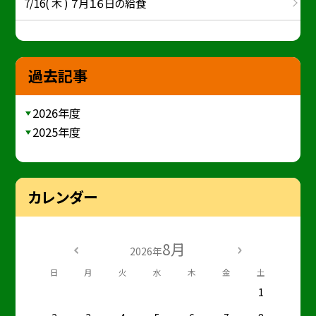
7/16( 木 ) ７月１６日の給食
過去記事
2026年度
2025年度
カレンダー
8月
2026年
日
月
火
水
木
金
土
1