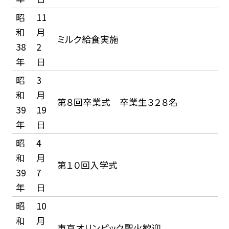
昭
11
和
月
ミルク給食実施
38
2
年
日
昭
3
和
月
第８回卒業式 卒業生３２８名
39
19
年
日
昭
4
和
月
第１０回入学式
39
7
年
日
昭
10
和
月
東京オリンピック聖火歓迎