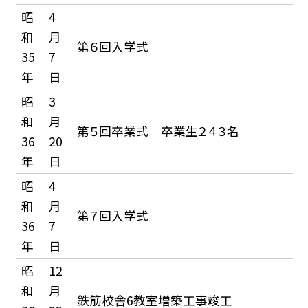
昭
4
和
月
第６回入学式
35
7
年
日
昭
3
和
月
第５回卒業式 卒業生２４３名
36
20
年
日
昭
4
和
月
第７回入学式
36
7
年
日
昭
12
和
月
鉄筋校舎6教室増築工事竣工