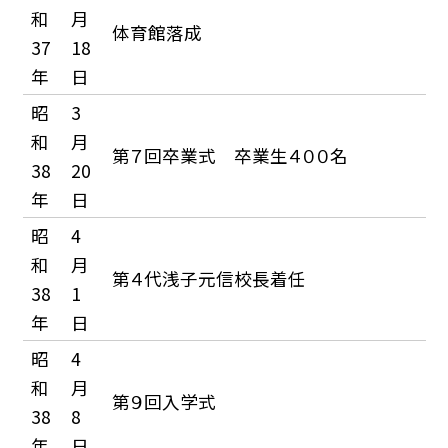
和
月
体育館落成
37
18
年
日
昭
3
和
月
第７回卒業式 卒業生４００名
38
20
年
日
昭
4
和
月
第４代浅子元信校長着任
38
1
年
日
昭
4
和
月
第９回入学式
38
8
年
日