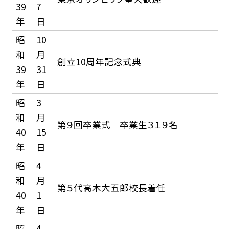
39
7
年
日
昭
10
和
月
創立10周年記念式典
39
31
年
日
昭
3
和
月
第９回卒業式 卒業生３１９名
40
15
年
日
昭
4
和
月
第５代高木大五郎校長着任
40
1
年
日
昭
4