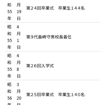
和
月
第２４回卒業式 卒業生１４４名
55
19
年
日
昭
4
和
月
第９代島崎守男校長着任
55
1
年
日
昭
4
和
月
第２６回入学式
55
8
年
日
昭
3
和
月
第２５回卒業式 卒業生１４０名
56
20
年
日