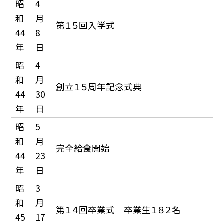
昭
4
和
月
第１５回入学式
44
8
年
日
昭
4
和
月
創立１５周年記念式典
44
30
年
日
昭
5
和
月
完全給食開始
44
23
年
日
昭
3
和
月
第１４回卒業式 卒業生１８２名
45
17