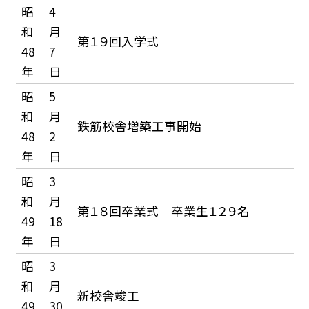
昭
4
和
月
第１９回入学式
48
7
年
日
昭
5
和
月
鉄筋校舎増築工事開始
48
2
年
日
昭
3
和
月
第１８回卒業式 卒業生１２９名
49
18
年
日
昭
3
和
月
新校舎竣工
49
30