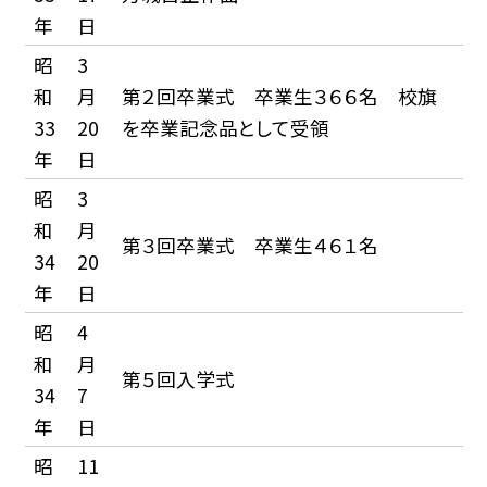
年
日
昭
3
和
月
第２回卒業式 卒業生３６６名 校旗
33
20
を卒業記念品として受領
年
日
昭
3
和
月
第３回卒業式 卒業生４６１名
34
20
年
日
昭
4
和
月
第５回入学式
34
7
年
日
昭
11