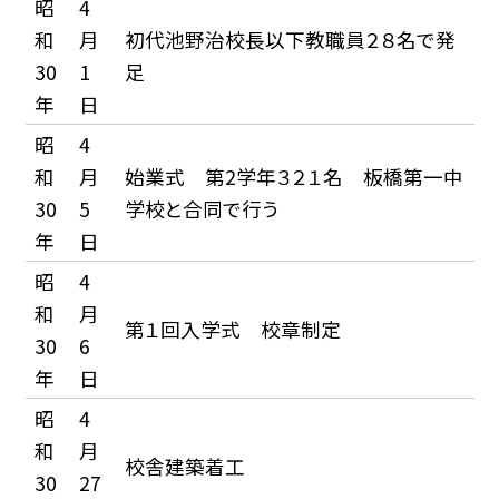
昭
4
和
月
初代池野治校長以下教職員２８名で発
30
1
足
年
日
昭
4
和
月
始業式 第2学年３２１名 板橋第一中
30
5
学校と合同で行う
年
日
昭
4
和
月
第１回入学式 校章制定
30
6
年
日
昭
4
和
月
校舎建築着工
30
27