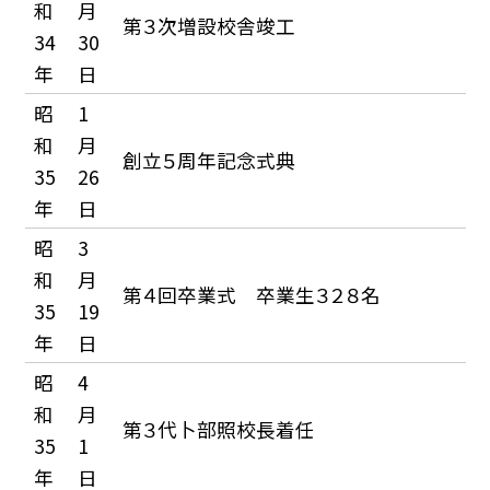
和
月
第３次増設校舎竣工
34
30
年
日
昭
1
和
月
創立５周年記念式典
35
26
年
日
昭
3
和
月
第４回卒業式 卒業生３２８名
35
19
年
日
昭
4
和
月
第３代卜部照校長着任
35
1
年
日