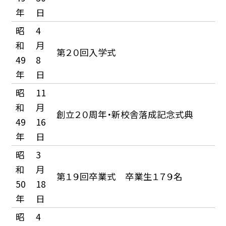
年
日
昭
4
和
月
第２０回入学式
49
8
年
日
昭
11
和
月
創立２０周年・新校舎落成記念式典
49
16
年
日
昭
3
和
月
第１９回卒業式 卒業生１７９名
50
18
年
日
昭
4