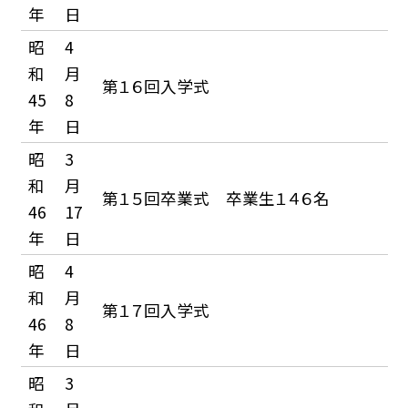
年
日
昭
4
和
月
第１６回入学式
45
8
年
日
昭
3
和
月
第１５回卒業式 卒業生１４６名
46
17
年
日
昭
4
和
月
第１７回入学式
46
8
年
日
昭
3