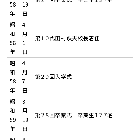
58
19
年
日
昭
4
和
月
第１０代田村鉄夫校長着任
58
1
年
日
昭
4
和
月
第２９回入学式
58
7
年
日
昭
3
和
月
第２８回卒業式 卒業生１７７名
59
19
年
日
昭
4