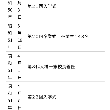
和
月
第２１回入学式
50
8
年
日
昭
3
和
月
第２０回卒業式 卒業生１４３名
51
19
年
日
昭
4
和
月
第８代大橋一憲校長着任
51
1
年
日
昭
4
和
月
第２２回入学式
51
7
年
日