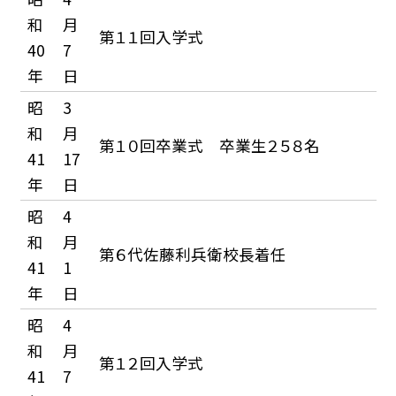
和
月
第１１回入学式
40
7
年
日
昭
3
和
月
第１０回卒業式 卒業生２５８名
41
17
年
日
昭
4
和
月
第６代佐藤利兵衛校長着任
41
1
年
日
昭
4
和
月
第１２回入学式
41
7