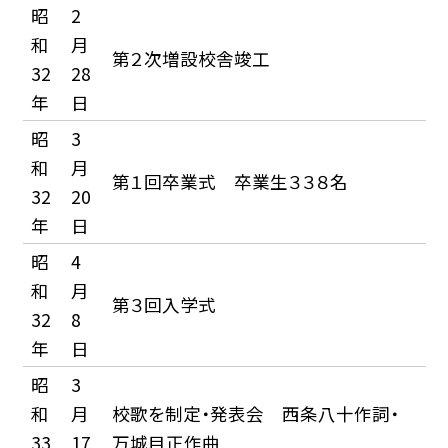
昭
2
和
月
第２次増設校舎竣工
32
28
年
日
昭
3
和
月
第１回卒業式 卒業生３３８名
32
20
年
日
昭
4
和
月
第３回入学式
32
8
年
日
昭
3
和
月
校歌を制定・発表会 西条八十作詞・
33
17
万城目正作曲