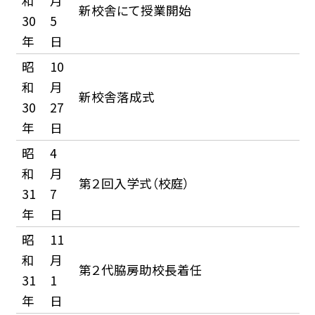
和
月
新校舎にて授業開始
30
5
年
日
昭
10
和
月
新校舎落成式
30
27
年
日
昭
4
和
月
第２回入学式（校庭）
31
7
年
日
昭
11
和
月
第２代脇房助校長着任
31
1
年
日