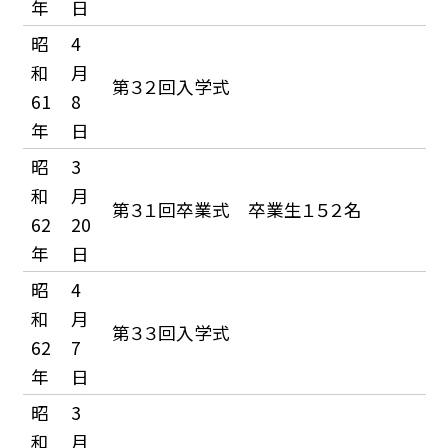
年
日
昭
4
和
月
第３２回入学式
61
8
年
日
昭
3
和
月
第３１回卒業式 卒業生１５２名
62
20
年
日
昭
4
和
月
第３３回入学式
62
7
年
日
昭
3
和
月