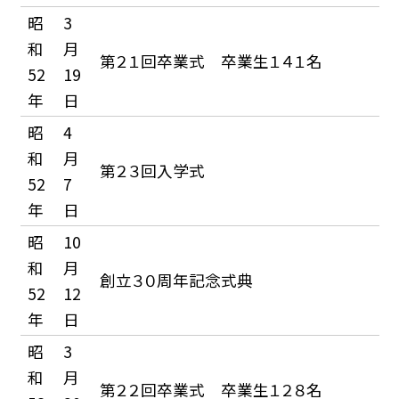
昭
3
和
月
第２１回卒業式 卒業生１４１名
52
19
年
日
昭
4
和
月
第２３回入学式
52
7
年
日
昭
10
和
月
創立３０周年記念式典
52
12
年
日
昭
3
和
月
第２２回卒業式 卒業生１２８名