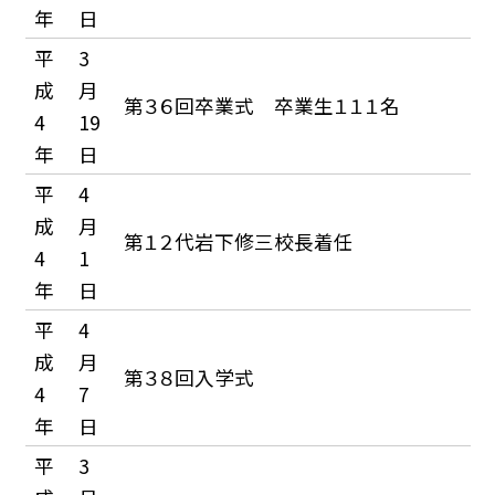
年
日
平
3
成
月
第３６回卒業式 卒業生１１１名
4
19
年
日
平
4
成
月
第１２代岩下修三校長着任
4
1
年
日
平
4
成
月
第３８回入学式
4
7
年
日
平
3