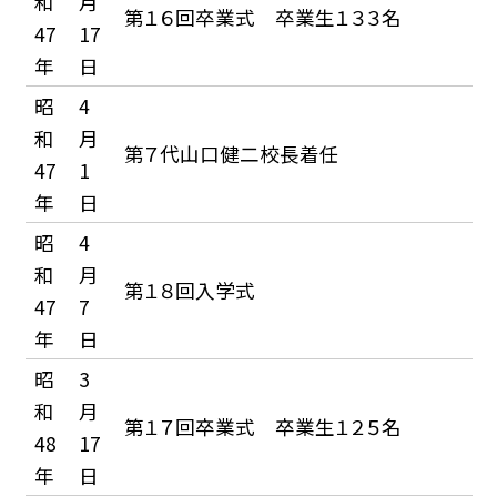
和
月
第１６回卒業式 卒業生１３３名
47
17
年
日
昭
4
和
月
第７代山口健二校長着任
47
1
年
日
昭
4
和
月
第１８回入学式
47
7
年
日
昭
3
和
月
第１７回卒業式 卒業生１２５名
48
17
年
日