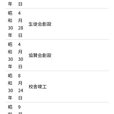
年
日
昭
4
和
月
生徒会創設
30
28
年
日
昭
4
和
月
協賛会創設
30
30
年
日
昭
8
和
月
校舎竣工
30
24
年
日
昭
9