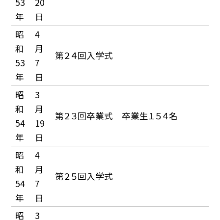
53
20
年
日
昭
4
和
月
第２４回入学式
53
7
年
日
昭
3
和
月
第２３回卒業式 卒業生１５４名
54
19
年
日
昭
4
和
月
第２５回入学式
54
7
年
日
昭
3