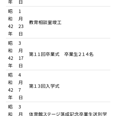
年
日
昭
1
和
月
教育相談室竣工
42
23
年
日
昭
3
和
月
第１１回卒業式 卒業生２１４名
42
17
年
日
昭
4
和
月
第１３回入学式
42
7
年
日
昭
3
和
月
体育館ステージ落成記念卒業生送別学