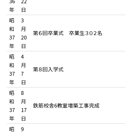
36
22
年
日
昭
3
和
月
第６回卒業式 卒業生３０２名
37
20
年
日
昭
4
和
月
第８回入学式
37
7
年
日
昭
8
和
月
鉄筋校舎6教室増築工事完成
37
17
年
日
昭
9