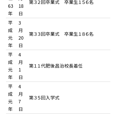
第３２回卒業式 卒業生１５６名
63
18
年
日
平
3
成
月
第３３回卒業式 卒業生１８６名
元
20
年
日
平
4
成
月
第１１代肥後昌治校長着任
元
1
年
日
平
4
成
月
第３５回入学式
元
7
年
日