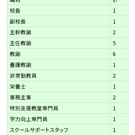
校長
1
副校長
1
主幹教諭
2
主任教諭
5
教諭
6
養護教諭
1
非常勤教員
2
栄養士
1
事務主事
2
特別支援教室専門員
1
学力向上専門員
1
スクールサポートスタッフ
1