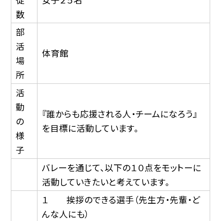
数
部
活
体育館
場
所
活
動
『誰からも応援される人・チームになろう』
の
を目標に活動しています。
様
子
バレーを通じて、以下の１０点をモットーに
活動していきたいと考えています。
１ 挨拶のできる選手（先生方・先輩・ど
んな人にも）