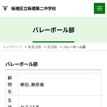
板橋区立板橋第二中学校
バレーボール部
トップページ
>
教育活動
>
部活動
>
バレーボール部
バレーボール部
顧
問
粳田、藤原颯
名
生
徒
女子２５名