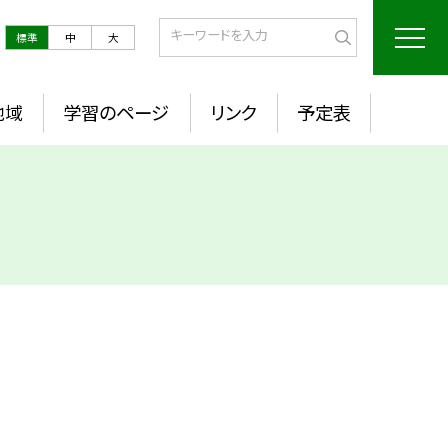
標準
中
大
地域
学習のページ
リンク
予定表