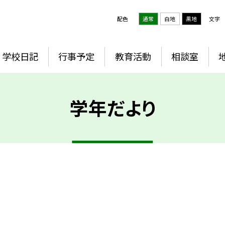
配色
通常
白地
黒地
文字
学校日記
行事予定
教育活動
相談室
学年だより