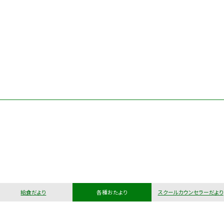
給食だより
各種おたより
スクールカウンセラーだより