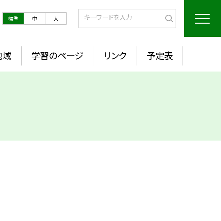
標準
中
大
地域
学習のページ
リンク
予定表