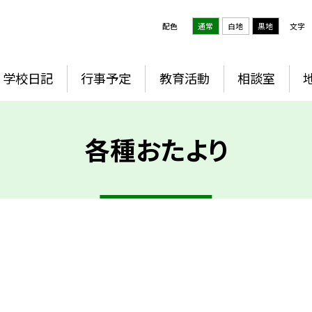
配色
通常
白地
黒地
文字
学校日記
行事予定
教育活動
相談室
各種おたより