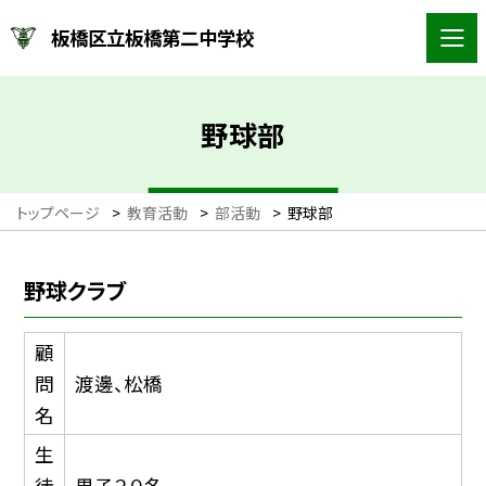
板橋区立板橋第二中学校
野球部
トップページ
>
教育活動
>
部活動
>
野球部
野球クラブ
顧
問
渡邊、松橋
名
生
徒
男子２０名