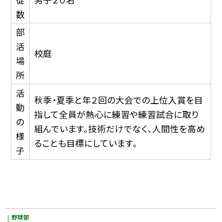
数
部
活
校庭
場
所
活
秋季・夏季と年２回の大会での上位入賞を目
動
指して全員が熱心に練習や練習試合に取り
の
組んでいます。技術だけでなく、人間性を高め
様
ることも目標にしています。
子
野球部