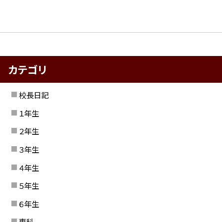
カテゴリ
校長日記
１年生
２年生
３年生
４年生
５年生
６年生
専科