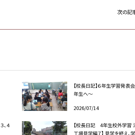
次の記
【校長日記】６年生学習発表会
年生へ〜
2026/07/14
３、４
【校長日記 4年生校外学習 
工場見学編７】 見学を終え、