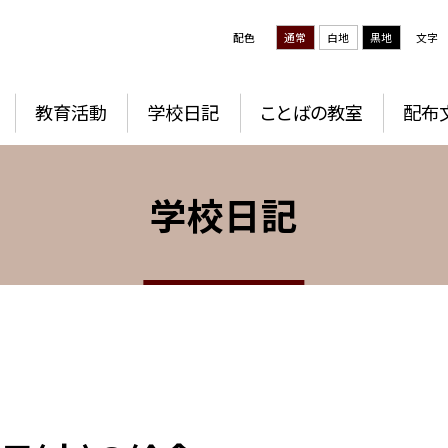
配色
通常
白地
黒地
文字
教育活動
学校日記
ことばの教室
配布
学校日記