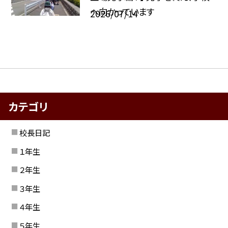
へ向かっています
2026/07/14
カテゴリ
校長日記
１年生
２年生
３年生
４年生
５年生