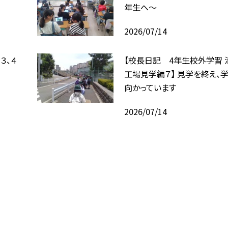
年生へ〜
2026/07/14
３、４
【校長日記 4年生校外学習 
工場見学編７】 見学を終え、
向かっています
2026/07/14