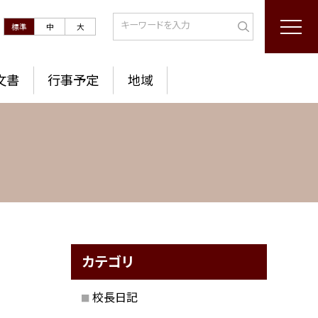
標準
中
大
文書
行事予定
地域
カテゴリ
校長日記