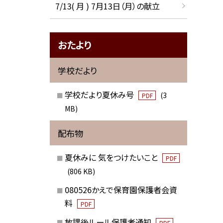
7/13( 月 ) 7月13日（月）の献立
おたより
学校だより
学校だより夏休み号
(3
PDF
MB)
配布物
夏休みに 気をつけたいこと
PDF
(806 KB)
080526かえで保育園保護者会資
料
PDF
放課後ルール保護者通知
PDF