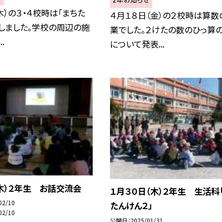
木）の３・４校時は「まちた
４月１８日（金）の２校時は算数
しました。学校の周辺の施
業でした。２けたの数のひっ算
.
について発表...
木）２年生 お話交流会
１月３０日（木）２年生 生活科
02/10
たんけん２」
02/10
公開日
2025/01/31