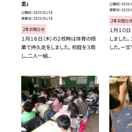
走」
公開日
2025/
更新日
2025/
公開日
2025/01/16
更新日
2025/01/16
2年お知ら
2年お知らせ
１月１０日
１月１６日（木）の２校時は体育の授
しました。
業で持久走をしました。 校庭を３周
した。一文字
し、二人一組...