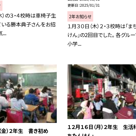
更新日
2025/01/31
せ
木）の３・４校時は車椅子生
2年お知らせ
ている勝本典子さんをお招
１月３０日（木）２・３校時は「ま
..
けん」の2回目でした。 各グルー
小学...
１２月１６日（月）２年生 生活
（金）２年生 書き初め
ちたんけん」