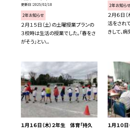
更新日
2025/02/18
2年お知ら
２月６日（
2年お知らせ
活をされ
２月１５日（土）の土曜授業プランの
きして、病気.
３校時は生活の授業でした。「春をさ
がそう」とい...
１月１６日（木）２年生 体育「持久
１月１０日