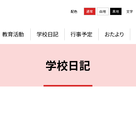
配色
通常
白地
黒地
文字
教育活動
学校日記
行事予定
おたより
学校日記