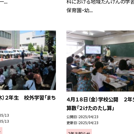
...
科における地域たんけんの学習
保育園・幼...
木）２年生 校外学習「まち
４月１８日（金）学校公開 ２
算数「２けたのたし算」
05/13
公開日
2025/04/23
05/13
更新日
2025/04/23
せ
2年お知らせ