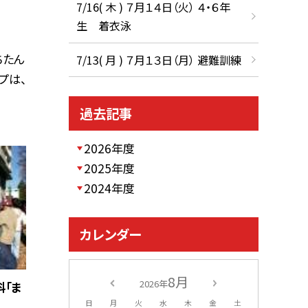
7/16( 木 ) ７月１４日（火） ４・６年
生 着衣泳
ちたん
7/13( 月 ) ７月１３日（月） 避難訓練
プは、
過去記事
2026年度
2025年度
2024年度
カレンダー
8月
2026年
科「ま
日
月
火
水
木
金
土