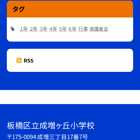
タグ
１年
２年
３年
４年
５年
６年
行事
保護者会
RSS
板橋区立成増ヶ丘小学校
〒175-0094 成増三丁目17番7号