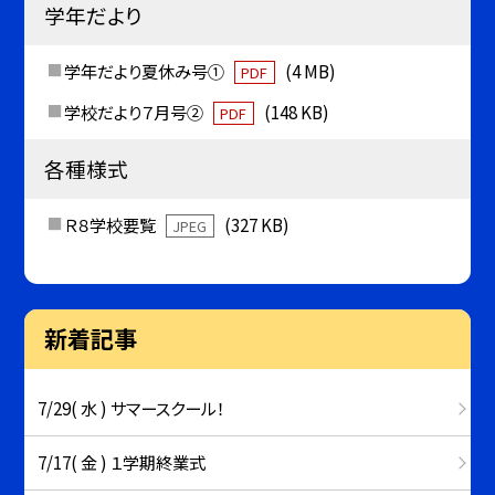
学年だより
学年だより夏休み号①
(4 MB)
PDF
学校だより７月号②
(148 KB)
PDF
各種様式
Ｒ８学校要覧
(327 KB)
JPEG
新着記事
7/29( 水 ) サマースクール！
7/17( 金 ) １学期終業式