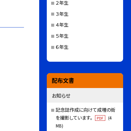
２年生
３年生
４年生
５年生
６年生
配布文書
お知らせ
記念誌作成に向けて成増の街
を撮影しています。
(4
PDF
MB)