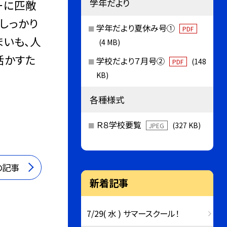
学年だより
ーに匹敵
しっかり
学年だより夏休み号①
PDF
まいも、人
(4 MB)
活かすた
学校だより７月号②
(148
PDF
KB)
各種様式
Ｒ８学校要覧
(327 KB)
JPEG
の記事
新着記事
7/29( 水 ) サマースクール！