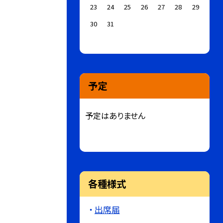
23
24
25
26
27
28
29
30
31
予定
予定はありません
各種様式
出席届