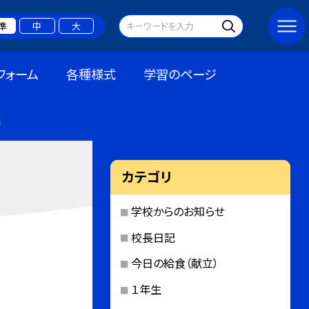
準
中
大
フォーム
各種様式
学習のページ
連
カテゴリ
学校からのお知らせ
校長日記
今日の給食（献立）
１年生