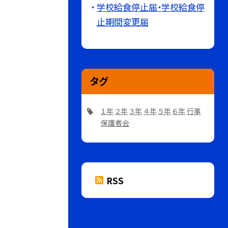
学校給食停止届・学校給食停
止期間変更届
タグ
１年
２年
３年
４年
５年
６年
行事
保護者会
RSS