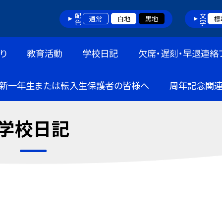
配色
文字
通常
白地
黒地
標
り
教育活動
学校日記
欠席・遅刻・早退連絡
新一年生または転入生保護者の皆様へ
周年記念関
学校日記