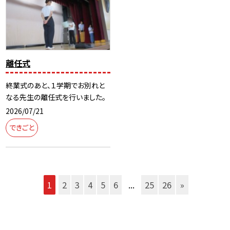
離任式
終業式のあと、１学期でお別れと
なる先生の離任式を行いました。
2026/07/21
できごと
1
2
3
4
5
6
...
25
26
»