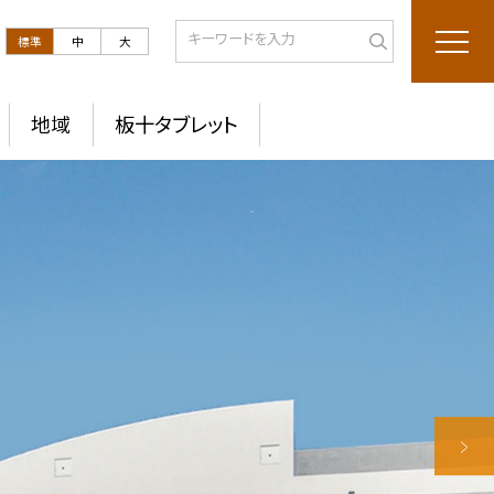
標準
中
大
地域
板十タブレット