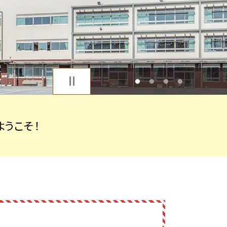
1
2
3
4
うこそ！