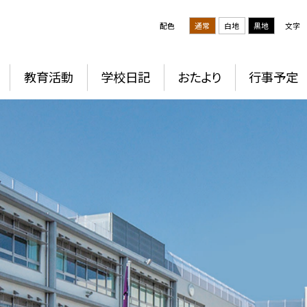
配色
通常
白地
黒地
文字
教育活動
学校日記
おたより
行事予定