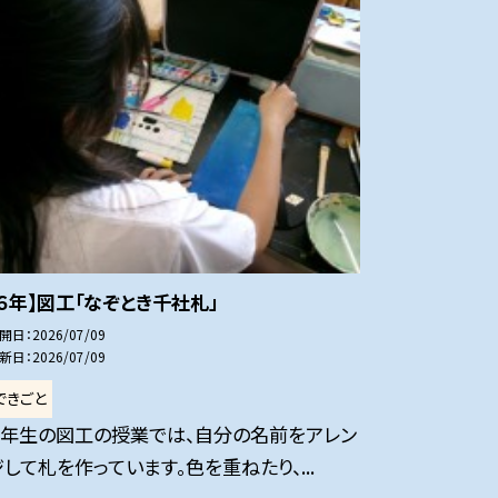
【６年】図工「なぞとき千社札」
開日
2026/07/09
新日
2026/07/09
できごと
６年生の図工の授業では、自分の名前をアレン
ジして札を作っています。色を重ねたり、...