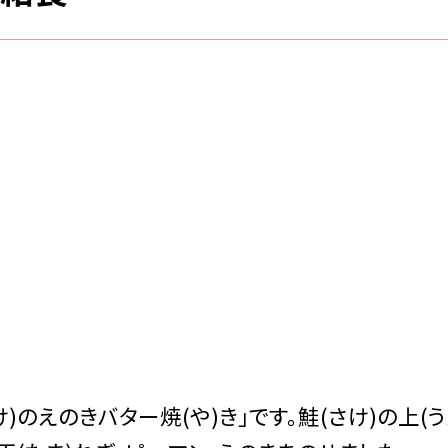
け)のえのきバター焼(や)き」です。鮭(さけ)の上(う