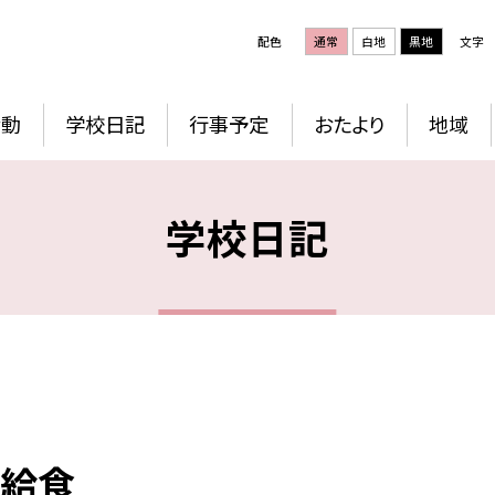
配色
通常
白地
黒地
文字
活動
学校日記
行事予定
おたより
地域
学校日記
の給食