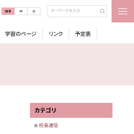
標準
中
大
学習のページ
リンク
予定表
カテゴリ
校長通信