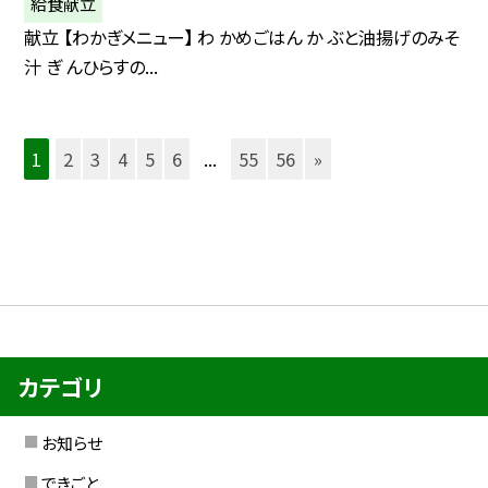
給食献立
献立 【わかぎメニュー】 わ かめごはん か ぶと油揚げのみそ
汁 ぎ んひらすの...
1
2
3
4
5
6
...
55
56
»
カテゴリ
お知らせ
できごと