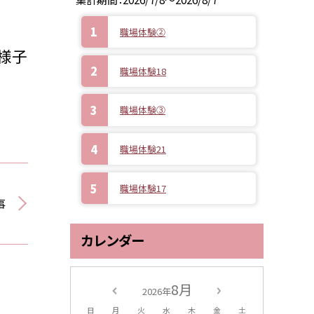
職場体験②
様子
職場体験18
職場体験③
職場体験21
職場体験17
事
カレンダー
8月
2026年
日
月
火
水
木
金
土