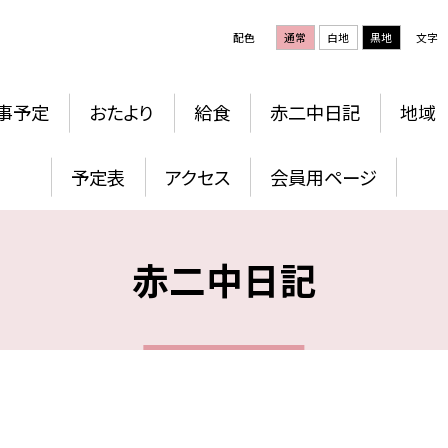
配色
通常
白地
黒地
文字
事予定
おたより
給食
赤二中日記
地域
予定表
アクセス
会員用ページ
赤二中日記