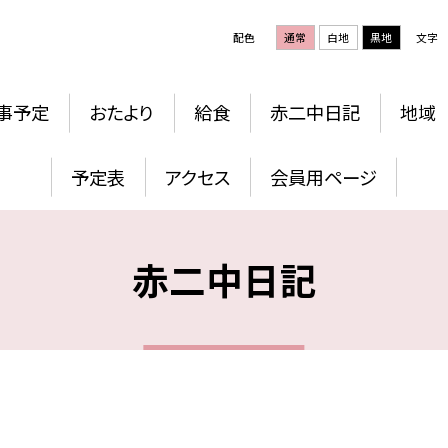
配色
通常
白地
黒地
文字
事予定
おたより
給食
赤二中日記
地域
予定表
アクセス
会員用ページ
赤二中日記