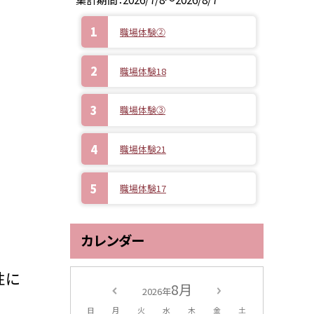
職場体験②
職場体験18
職場体験③
職場体験21
職場体験17
カレンダー
性に
8月
2026年
日
月
火
水
木
金
土