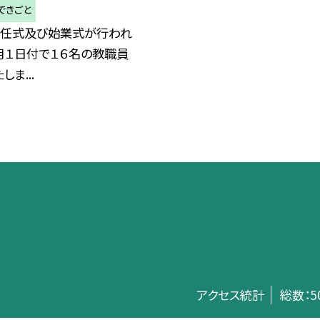
できごと
着任式及び始業式が行われ
月１日付で１６名の教職員
ま...
アクセス統計
総数：
5