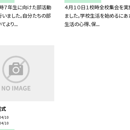
校時７年生に向けた部活動
４月１０日１校時全校集会を実
行いました。自分たちの部
ました。学校生活を始めるにあ
より...
生活の心得、保...
業式
04/10
04/10