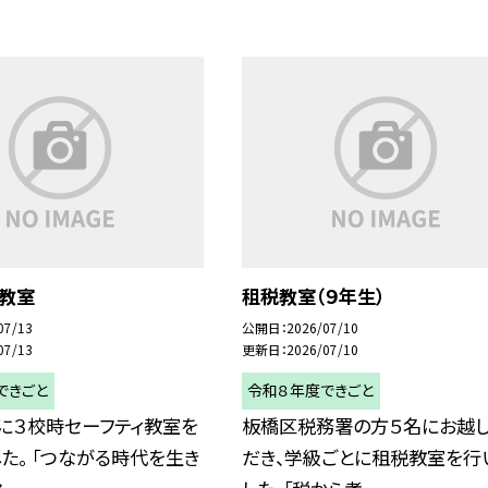
ィ教室
租税教室（９年生）
07/13
公開日
2026/07/10
07/13
更新日
2026/07/10
できごと
令和８年度できごと
に３校時セーフティ教室を
板橋区税務署の方５名にお越
た。 「つながる時代を生き
だき、学級ごとに租税教室を行