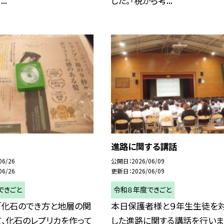
..
した。「税から考...
進路に関する講話
06/26
公開日
2026/06/09
06/26
更新日
2026/06/09
できごと
令和８年度できごと
「化石のでき方と地層の関
本日保護者様と９年生生徒を
、化石のレプリカを作って
した進路に関する講話を行いま