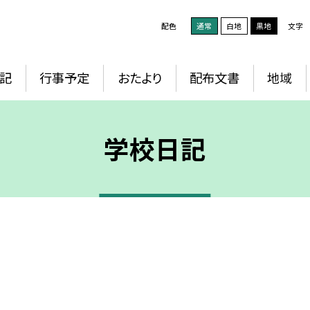
配色
通常
白地
黒地
文字
記
行事予定
おたより
配布文書
地域
学校日記