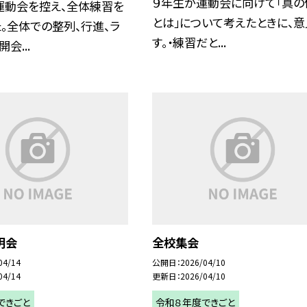
９年生が運動会に向けて「真の
運動会を控え、全体練習を
とは」について考えたときに、意
。全体での整列、行進、ラ
す。・練習だと...
会...
明会
全校集会
04/14
公開日
2026/04/10
04/14
更新日
2026/04/10
できごと
令和８年度できごと