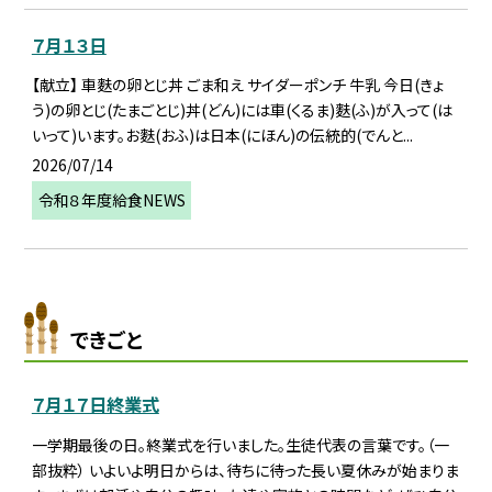
７月１３日
【献立】 車麩の卵とじ丼 ごま和え サイダーポンチ 牛乳 今日(きょ
う)の卵とじ(たまごとじ)丼(どん)には車(くるま)麩(ふ)が入って(は
いって)います。お麩(おふ)は日本(にほん)の伝統的(でんと...
2026/07/14
令和８年度給食NEWS
できごと
７月１７日終業式
一学期最後の日。終業式を行いました。生徒代表の言葉です。（一
部抜粋） いよいよ明日からは、待ちに待った長い夏休みが始まりま