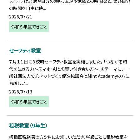
す。 まずは部活や自分の趣味、友達や家族との時間など、ぜひ自分
の時間を自由に使...
2026/07/21
令和８年度できごと
セーフティ教室
７月１１日に３校時セーフティ教室を実施しました。 「つながる時
代を生きる力～スマホ・AIとの賢い付き合い方～」をテーマに、一
般社団法人安心ネットづくり促進協議会とMint Academyの方に
お越しい...
2026/07/13
令和８年度できごと
租税教室（９年生）
板橋区税務署の方５名にお越しいただき、学級ごとに租税教室を