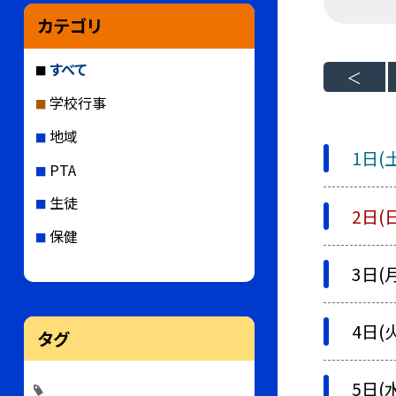
カテゴリ
すべて
学校行事
地域
1日(
PTA
生徒
2日(
保健
3日(
4日(
タグ
5日(