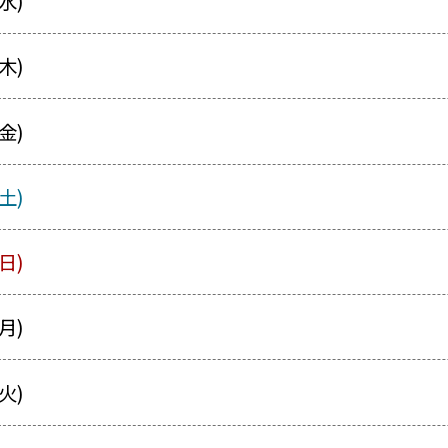
水)
木)
金)
土)
日)
月)
火)