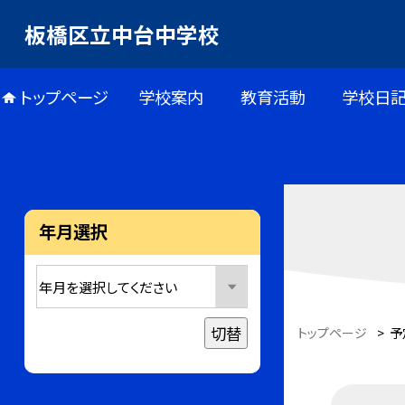
板橋区立中台中学校
トップページ
学校案内
教育活動
学校日
年月選択
切替
トップページ
>
予