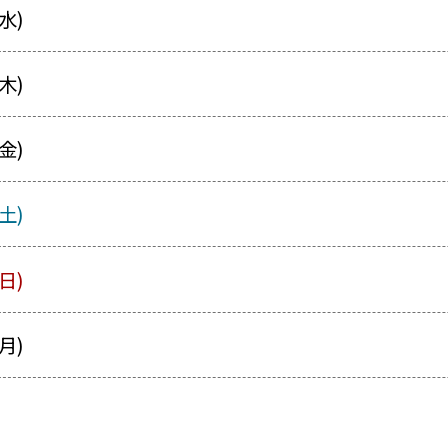
水)
木)
金)
土)
日)
月)