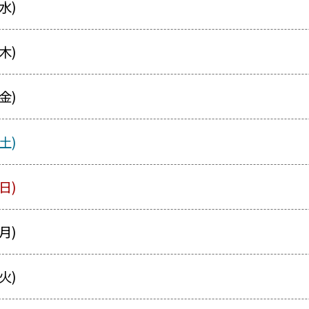
水)
木)
金)
土)
日)
月)
火)