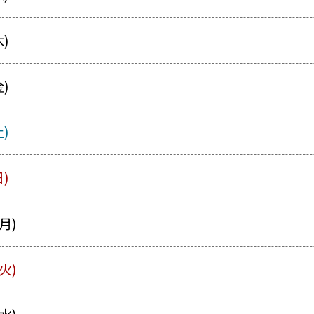
木)
金)
土)
日)
月)
火)