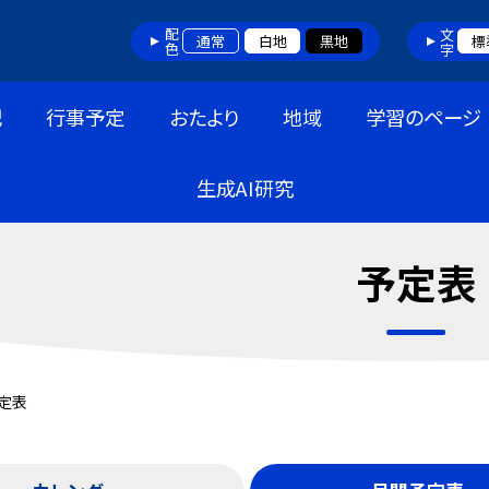
配色
文字
通常
白地
黒地
標
記
行事予定
おたより
地域
学習のページ
生成AI研究
予定表
定表