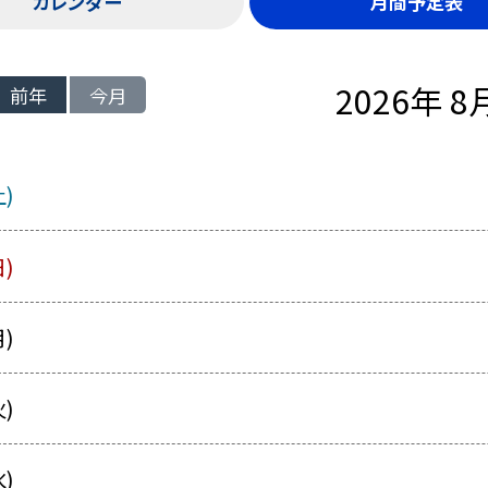
カレンダー
月間予定表
2026年 8
前年
今月
土)
日)
月)
火)
水)