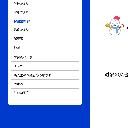
学校だより
学年だより
保健室だより
給食だより
配布物
地域
学習のページ
リンク
対象の文書
新入生の保護者のみなさま
予定表
生成AI研究