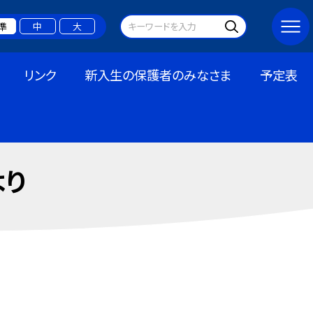
準
中
大
リンク
新入生の保護者のみなさま
予定表
より