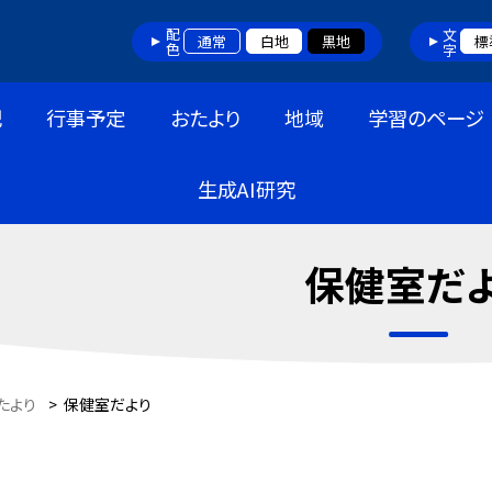
配色
文字
通常
白地
黒地
標
記
行事予定
おたより
地域
学習のページ
生成AI研究
保健室だ
たより
>
保健室だより