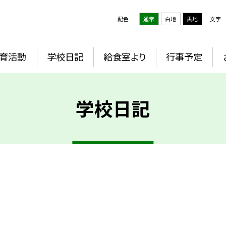
配色
通常
白地
黒地
文字
育活動
学校日記
給食室より
行事予定
学校日記