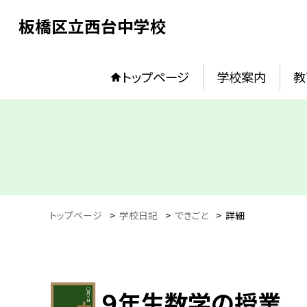
板橋区立西台中学校
トップページ
学校案内
教
トップページ
>
学校日記
>
できごと
>
詳細
９年生数学の授業