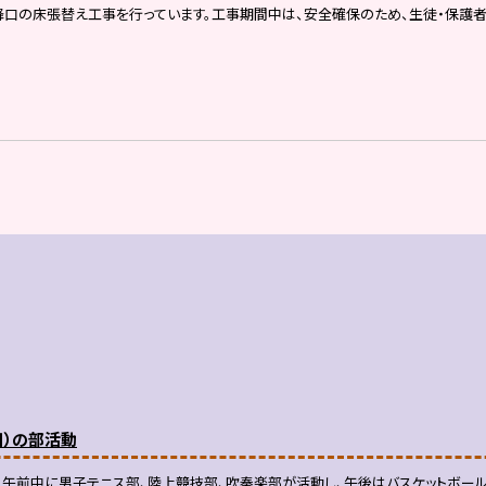
で、昇降口の床張替え工事を行っています。工事期間中は、安全確保のため、生徒・保
日）の部活動
午前中に男子テニス部、陸上競技部、吹奏楽部が活動し、午後はバスケットボール