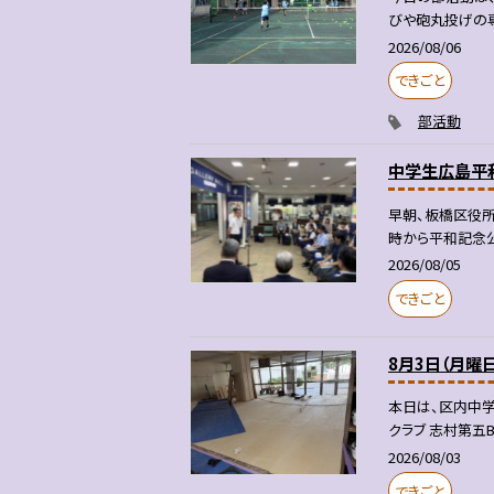
びや砲丸投げの専
2026/08/06
できごと
部活動
中学生広島平
早朝、板橋区役所
時から平和記念公
2026/08/05
できごと
8月3日（月曜日
本日は、区内中学
クラブ 志村第五B
2026/08/03
できごと