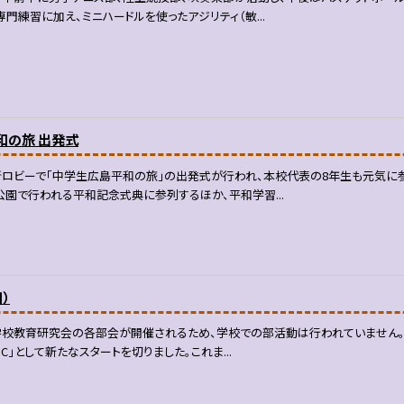
門練習に加え、ミニハードルを使ったアジリティ（敏...
和の旅 出発式
ロビーで「中学生広島平和の旅」の出発式が行われ、本校代表の8年生も元気に参
園で行われる平和記念式典に参列するほか、平和学習...
）
校教育研究会の各部会が開催されるため、学校での部活動は行われていません。 
C」として新たなスタートを切りました。これま...