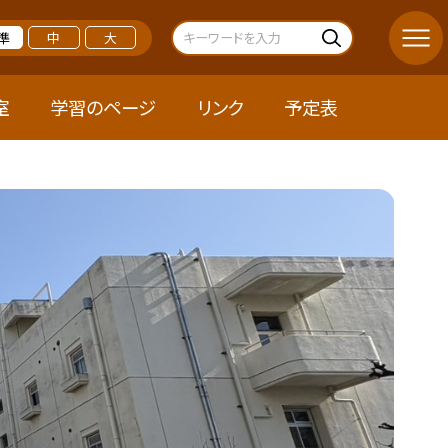
準
中
大
室
学習のページ
リンク
予定表