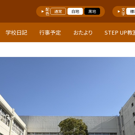
配色
文字
通常
白地
黒地
標
学校日記
行事予定
おたより
STEP UP教