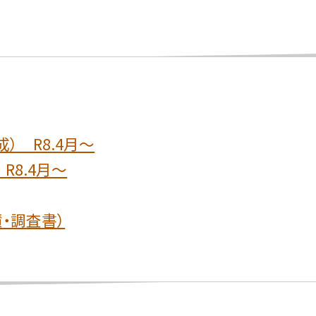
） R8.4月～
R8.4月～
・調査書）