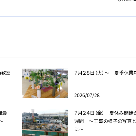
動教室
７月２８日（火）～ 夏季休業
2026/07/28
間最
７月２４日（金） 夏休み開始
～
週間 ～工事の様子の写真と
に～