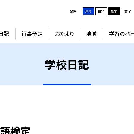
配色
通常
白地
黒地
文字
日記
行事予定
おたより
地域
学習のペ
学校日記
英語検定