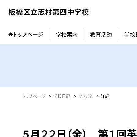
板橋区立志村第四中学校
トップページ
学校案内
教育活動
学校
トップページ
>
学校日記
>
できごと
>
詳細
５月２２日（金） 第１回