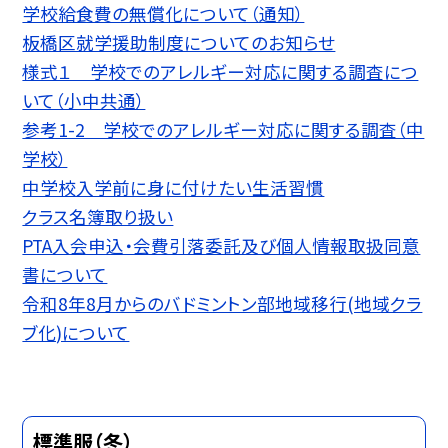
学校給食費の無償化について（通知）
板橋区就学援助制度についてのお知らせ
様式１ 学校でのアレルギー対応に関する調査につ
いて（小中共通）
参考1-2 学校でのアレルギー対応に関する調査（中
学校）
中学校入学前に身に付けたい生活習慣
クラス名簿取り扱い
PTA入会申込・会費引落委託及び個人情報取扱同意
書について
令和8年8月からのバドミントン部地域移行(地域クラ
ブ化)について
標準服（冬）